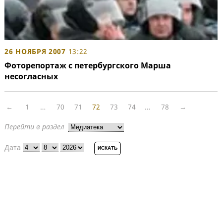
26 НОЯБРЯ 2007
13:22
Фоторепортаж с петербургского Марша
несогласных
←
1
…
70
71
72
73
74
…
78
→
Перейти в раздел
Дата