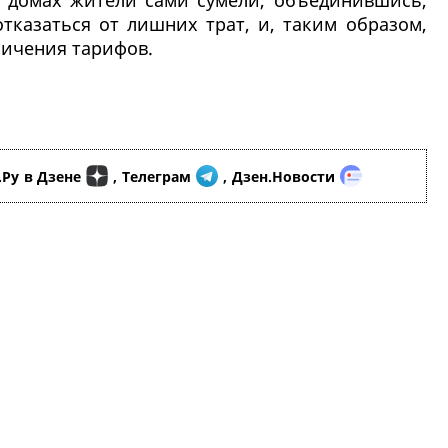
их домах жители сами сумели, объединившись,
отказаться от лишних трат, и, таким образом,
личения тарифов.
.Ру
в Дзене
,
Телеграм
,
Дзен.Новости