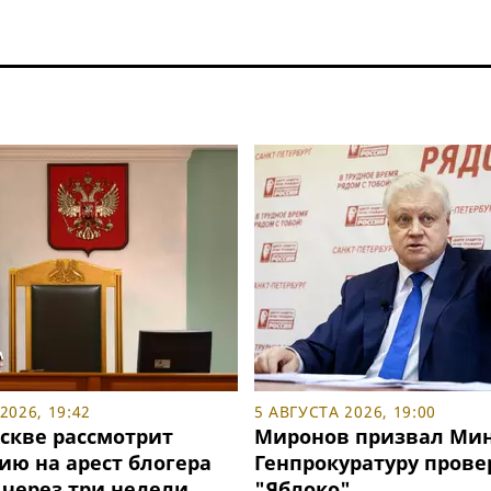
2026, 19:42
5 АВГУСТА 2026, 19:00
оскве рассмотрит
Миронов призвал Мин
ию на арест блогера
Генпрокуратуру прове
 через три недели
"Яблоко"