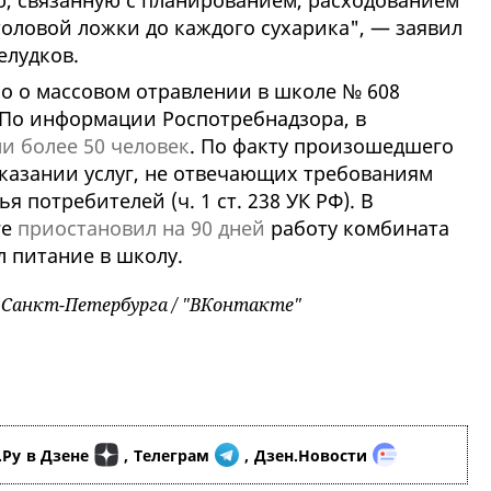
, связанную с планированием, расходованием
столовой ложки до каждого сухарика", — заявил
елудков.
но о массовом отравлении в школе № 608
 По информации Роспотребнадзора, в
и более 50 человек
. По факту произошедшего
оказании услуг, не отвечающих требованиям
 потребителей (ч. 1 ст. 238 УК РФ). В
ге
приостановил на 90 дней
работу комбината
л питание в школу.
Санкт-Петербурга / "ВКонтакте"
.Ру
в Дзене
,
Телеграм
,
Дзен.Новости