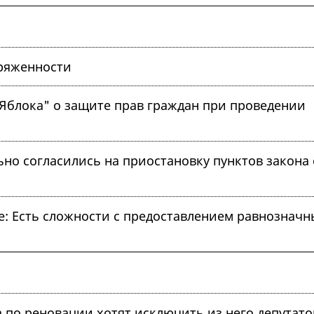
пряженности
"Яблока" о защите прав граждан при проведении
но согласились на приостановку пунктов закона 
е: Есть сложности с предоставлением равнозначн
 по реновации хотят исключить из него депутато