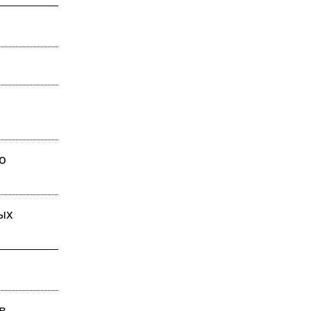
о
ых
в