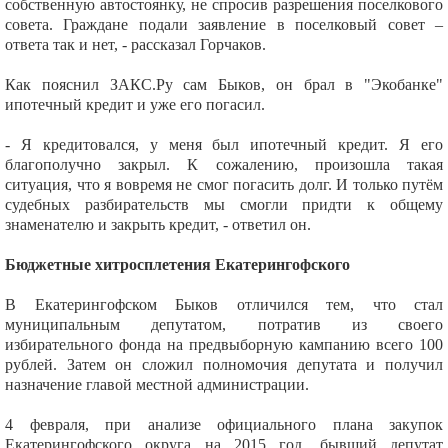
собственную автостоянку, не спросив разрешения поселкового
совета. Граждане подали заявление в поселковый совет –
ответа так и нет, - рассказал Горчаков.
Как пояснил ЗАКС.Ру сам Быков, он брал в "Экобанке"
ипотечный кредит и уже его погасил.
- Я кредитовался, у меня был ипотечный кредит. Я его
благополучно закрыл. К сожалению, произошла такая
ситуация, что я вовремя не смог погасить долг. И только путём
судебных разбирательств мы смогли придти к общему
знаменателю и закрыть кредит, - ответил он.
Бюджетные хитросплетения Екатерингофского
В Екатерингофском Быков отличился тем, что стал
муниципальным депутатом, потратив из своего
избирательного фонда на предвыборную кампанию всего 100
рублей. Затем он сложил полномочия депутата и получил
назначение главой местной администрации.
4 февраля, при анализе официального плана закупок
Екатерингофского округа на 2015 год, бывший депутат