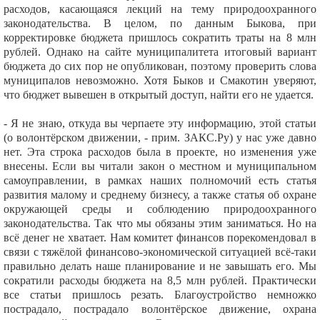
расходов, касающаяся лекций на тему природоохранного
законодательства. В целом, по данным Быкова, при
корректировке бюджета пришлось сократить траты на 8 млн
рублей. Однако на сайте муниципалитета итоговый вариант
бюджета до сих пор не опубликован, поэтому проверить слова
муниципалов невозможно. Хотя Быков и Смакотин уверяют,
что бюджет вывешен в открытый доступ, найти его не удается.
- Я не знаю, откуда вы черпаете эту информацию, этой статьи
(о волонтёрском движении, - прим. ЗАКС.Ру) у нас уже давно
нет. Эта строка расходов была в проекте, но изменения уже
внесены. Если вы читали закон о местном и муниципальном
самоуправлении, в рамках наших полномочий есть статья
развития малому и среднему бизнесу, а также статья об охране
окружающей среды и соблюдению природоохранного
законодательства. Так что мы обязаны этим заниматься. Но на
всё денег не хватает. Нам комитет финансов порекомендовал в
связи с тяжёлой финансово-экономической ситуацией всё-таки
правильно делать наше планирование и не завышать его. Мы
сократили расходы бюджета на 8,5 млн рублей. Практически
все статьи пришлось резать. Благоустройство немножко
пострадало, пострадало волонтёрское движение, охрана