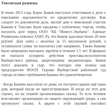
Токсовская развязка
В июне 2013 года Борис Быков выступал ответчиком в деле о
взыскании задолженности по кредитному договору. Как
следует из документов дела, жилой дом и земельный участок
Быкова в Токсово были проданы с публичных торгов, чтобы
погасить долг перед ООО "КБ "Инвест-Экобанк". Адвокат
Румянцева пояснил ЗАКС.Ру, что Быков задолжал более 20 млн
рублей. Дом ушёл с молотка за 15 миллионов рублей, а
оставшуюся сумму он выплатил уже напрямую. Также Быкову
было запрещено выезжать зарубеж в течение 1,5 лет. В феврале
он пытался оспорить действия пристава-исполнителя
Выборгского района, запретившему загранпоездки. Быков
хотел доказать в суде, что поездки ему нужны как
председателю ВООП. Однако Выборгский районный суд
города оставил требования Быкова без удовлетворения.
- Когда Быкова выселили из дома, он построил рядом ещё один
дом, который нигде не зарегистрирован. И когда он этот дом
строил, он на отшибе организовывал свалку. То есть человек
возглавляет организацию по защите окружающей среды, а сам
организует свалку. А рядом с этой свалкой поставил