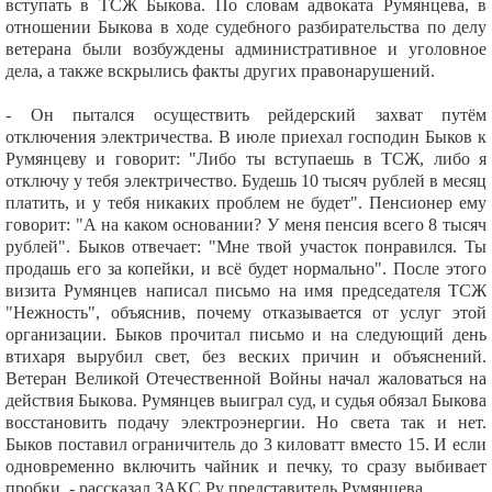
вступать в ТСЖ Быкова. По словам адвоката Румянцева, в
отношении Быкова в ходе судебного разбирательства по делу
ветерана были возбуждены административное и уголовное
дела, а также вскрылись факты других правонарушений.
- Он пытался осуществить рейдерский захват путём
отключения электричества. В июле приехал господин Быков к
Румянцеву и говорит: "Либо ты вступаешь в ТСЖ, либо я
отключу у тебя электричество. Будешь 10 тысяч рублей в месяц
платить, и у тебя никаких проблем не будет". Пенсионер ему
говорит: "А на каком основании? У меня пенсия всего 8 тысяч
рублей". Быков отвечает: "Мне твой участок понравился. Ты
продашь его за копейки, и всё будет нормально". После этого
визита Румянцев написал письмо на имя председателя ТСЖ
"Нежность", объяснив, почему отказывается от услуг этой
организации. Быков прочитал письмо и на следующий день
втихаря вырубил свет, без веских причин и объяснений.
Ветеран Великой Отечественной Войны начал жаловаться на
действия Быкова. Румянцев выиграл суд, и судья обязал Быкова
восстановить подачу электроэнергии. Но света так и нет.
Быков поставил ограничитель до 3 киловатт вместо 15. И если
одновременно включить чайник и печку, то сразу выбивает
пробки, - рассказал ЗАКС.Ру представитель Румянцева.