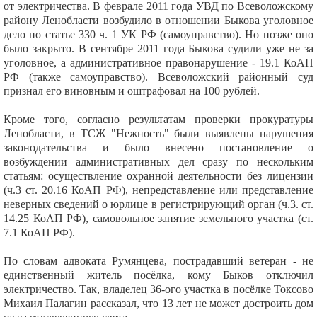
от электричества. В феврале 2011 года УВД по Всеволожскому
району Ленобласти возбудило в отношении Быкова уголовное
дело по статье 330 ч. 1 УК РФ (самоуправство). Но позже оно
было закрыто. В сентябре 2011 года Быкова судили уже не за
уголовное, а административное правонарушение - 19.1 КоАП
РФ (также самоуправство). Всеволожский районный суд
признал его виновным и оштрафовал на 100 рублей.
Кроме того, согласно результатам проверки прокуратуры
Ленобласти, в ТСЖ "Нежность" были выявлены нарушения
законодательства и было внесено постановление о
возбуждении административных дел сразу по нескольким
статьям: осуществление охранной деятельности без лицензии
(ч.3 ст. 20.16 КоАП РФ), непредставление или представление
неверных сведений о юрлице в регистрирующий орган (ч.3. ст.
14.25 КоАП РФ), самовольное занятие земельного участка (ст.
7.1 КоАП РФ).
По словам адвоката Румянцева, пострадавший ветеран - не
единственный житель посёлка, кому Быков отключил
электричество. Так, владелец 36-ого участка в посёлке Токсово
Михаил Палагин рассказал, что 13 лет не может достроить дом