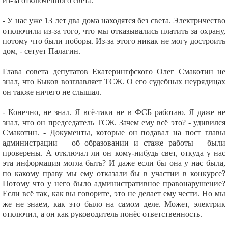
из-за отключенного света.
- У нас уже 13 лет два дома находятся без света. Электричество
отключили из-за того, что мы отказывались платить за охрану,
потому что были поборы. Из-за этого никак не могу достроить
дом, - сетует Палагин.
Глава совета депутатов Екатерингфского Олег Смакотин не
знал, что Быков возглавляет ТСЖ. О его судебных неурядицах
он также ничего не слышал.
- Конечно, не знал. Я всё-таки не в ФСБ работаю. Я даже не
знал, что он председатель ТСЖ. Зачем ему всё это? - удивился
Смакотин. - Документы, которые он подавал на пост главы
администрации – об образовании и стаже работы – были
проверены. А отключал ли он кому-нибудь свет, откуда у нас
эта информация могла быть? И даже если бы она у нас была,
по какому праву мы ему отказали бы в участии в конкурсе?
Потому что у него было административное правонарушение?
Если всё так, как вы говорите, это не делает ему чести. Но мы
же не знаем, как это было на самом деле. Может, электрик
отключил, а он как руководитель понёс ответственность.