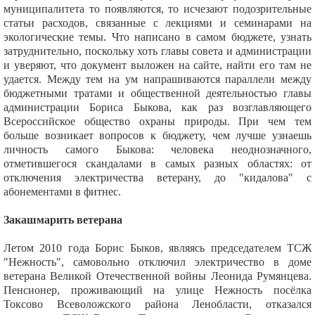
муниципалитета то появляются, то исчезают подозрительные
статьи расходов, связанные с лекциями и семинарами на
экологические темы. Что написано в самом бюджете, узнать
затруднительно, поскольку хоть главы совета и администрации
и уверяют, что документ выложен на сайте, найти его там не
удается. Между тем на ум напрашиваются параллели между
бюджетными тратами и общественной деятельностью главы
администрации Бориса Быкова, как раз возглавляющего
Всероссийское общество охраны природы. При чем тем
больше возникает вопросов к бюджету, чем лучше узнаешь
личность самого Быкова: человека неоднозначного,
отметившегося скандалами в самых разных областях: от
отключения электричества ветерану, до "кидалова" с
абонементами в фитнес.
Закашмарить ветерана
Летом 2010 года Борис Быков, являясь председателем ТСЖ
"Нежность", самовольно отключил электричество в доме
ветерана Великой Отечественной войны Леонида Румянцева.
Пенсионер, проживающий на улице Нежность посёлка
Токсово Всеволожского района Ленобласти, отказался