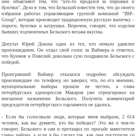
они объясняют тем, что "кто-то продался за пирожки и
булочки". Дело в том, что Бельский известен тем, что до своего
избрания работал управляющим группой компаний "IBP–
Group", которая производит традиционную русскую выпечку –
пироги, булочки и ватрушки. Впрочем, говорят, что изделия
бывших подчиненных Бельского весьма вкусны.
Депутат Юрий Докиш один из тех, кто немало удивлен
произошедшим. Он отдал свой голос за Ваймера и отметил,
что Куимов и Повелий довольно сухо поздравили Бельского с
победой.
Проигравший Ваймер отказался подробно обсуждать
произошедшее по телефону, но заверил, что, по его мнению,
муниципальные выборы прошли не честно, а глава
петербургских единороссов Макаров уже отреагировал на
внезапное назначение Бельского. Получить комментарий
председателя петербургского парламента не удалось.
- Если бы голосовали люди, которые меня выбрали, 2 014
человек, как вы думаете, кто бы победил? Это же о чем-то
говорит. Бельского я сам и протащил по просьбе заместителя
главы района, а если я бы сделал так, как они поступили со