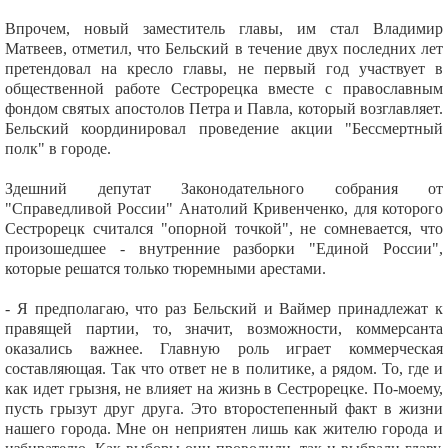
Впрочем, новый заместитель главы, им стал Владимир
Матвеев, отметил, что Бельский в течение двух последних лет
претендовал на кресло главы, не первый год участвует в
общественной работе Сестрорецка вместе с православным
фондом святых апостолов Петра и Павла, который возглавляет.
Бельский координировал проведение акции "Бессмертный
полк" в городе.
Здешний депутат Законодательного собрания от
"Справедливой России" Анатолий Кривенченко, для которого
Сестрорецк считался "опорной точкой", не сомневается, что
произошедшее - внутренние разборки "Единой России",
которые решатся только тюремными арестами.
- Я предполагаю, что раз Бельский и Ваймер принадлежат к
правящей партии, то, значит, возможности, коммерсанта
оказались важнее. Главную роль играет коммерческая
составляющая. Так что ответ не в политике, а рядом. То, где и
как идет грызня, не влияет на жизнь в Сестрорецке. По-моему,
пусть грызут друг друга. Это второстепенный факт в жизни
нашего города. Мне он неприятен лишь как жителю города и