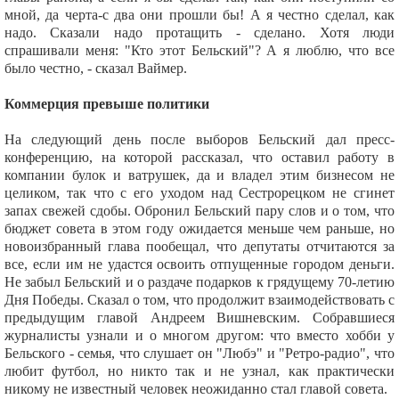
мной, да черта-с два они прошли бы! А я честно сделал, как
надо. Сказали надо протащить - сделано. Хотя люди
спрашивали меня: "Кто этот Бельский"? А я люблю, что все
было честно, - сказал Ваймер.
Коммерция превыше политики
На следующий день после выборов Бельский дал пресс-
конференцию, на которой рассказал, что оставил работу в
компании булок и ватрушек, да и владел этим бизнесом не
целиком, так что с его уходом над Сестрорецком не сгинет
запах свежей сдобы. Обронил Бельский пару слов и о том, что
бюджет совета в этом году ожидается меньше чем раньше, но
новоизбранный глава пообещал, что депутаты отчитаются за
все, если им не удастся освоить отпущенные городом деньги.
Не забыл Бельский и о раздаче подарков к грядущему 70-летию
Дня Победы. Сказал о том, что продолжит взаимодействовать с
предыдущим главой Андреем Вишневским. Собравшиеся
журналисты узнали и о многом другом: что вместо хобби у
Бельского - семья, что слушает он "Любэ" и "Ретро-радио", что
любит футбол, но никто так и не узнал, как практически
никому не известный человек неожиданно стал главой совета.