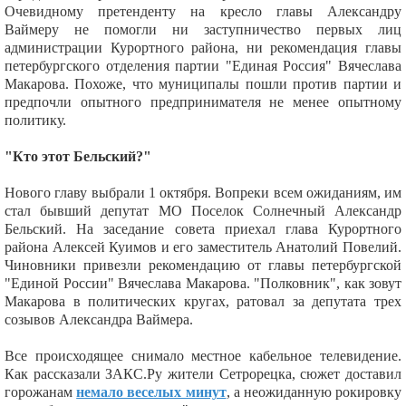
Очевидному претенденту на кресло главы Александру
Ваймеру не помогли ни заступничество первых лиц
администрации Курортного района, ни рекомендация главы
петербургского отделения партии "Единая Россия" Вячеслава
Макарова. Похоже, что муниципалы пошли против партии и
предпочли опытного предпринимателя не менее опытному
политику.
"Кто этот Бельский?"
Нового главу выбрали 1 октября. Вопреки всем ожиданиям, им
стал бывший депутат МО Поселок Солнечный Александр
Бельский. На заседание совета приехал глава Курортного
района Алексей Куимов и его заместитель Анатолий Повелий.
Чиновники привезли рекомендацию от главы петербургской
"Единой России" Вячеслава Макарова. "Полковник", как зовут
Макарова в политических кругах, ратовал за депутата трех
созывов Александра Ваймера.
Все происходящее снимало местное кабельное телевидение.
Как рассказали ЗАКС.Ру жители Сетрорецка, сюжет доставил
горожанам
немало веселых минут
, а неожиданную рокировку