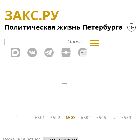
←
1
…
6501
6502
6503
6504
6505
…
6539
→
Перейти в раздел