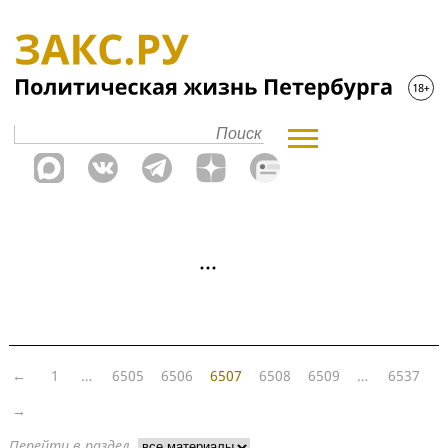
←
1
…
6505
6506
6507
6508
6509
…
6537
→
Перейти в раздел