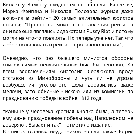
Виолетту Волкову ехидством не обошли. Ранее ее,
Марка Фейгина и Николая Полозова журнал даже
включил в рейтинг 20 самых влиятельных юристов
страны: "Просто на момент составления рейтинга
они все еще являлись адвокатами Pussy Riot и потому
могли на что-то повлиять. Но теперь уже нет. Так что
добро пожаловать в рейтинг противоположный".
Очевидно, что без бывшего министра обороны
список самых невлиятельных был бы неполон. Ко
всем злоключениям Анатолия Сердюкова вроде
отставки из Минобороны и чуть ли не угрозы
возбуждения уголовного дела добавились даже
мелочи, зато обидные - исключили из комиссии по
празднованию победы в войне 1812 года.
"Раньше у человека красная кнопка была, а теперь
ему даже празднование победы над Наполеоном не
доверяют. Бывает и так", - отметило издание.
В список главных неудачников вошли также Борис