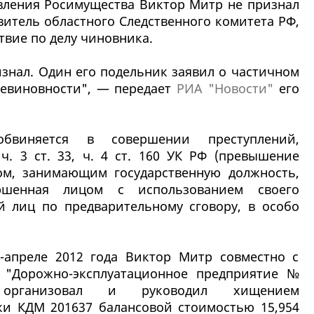
авления Росимущества Виктор Митр не признал
витель областного Следственного комитета РФ,
твие по делу чиновника.
изнал. Один его подельник заявил о частичном
невиновности", — передает
РИА "Новости"
его
виняется в совершении преступлений,
 ч. 3 ст. 33, ч. 4 ст. 160 УК РФ (превышение
м, занимающим государственную должность,
ершенная лицом с использованием своего
й лиц по предварительному сговору, в особо
-апреле 2012 года Виктор Митр совместно с
 "Дорожно-эксплуатационное предприятие №
рганизовал и руководил хищением
ки КДМ 201637 балансовой стоимостью 15,954