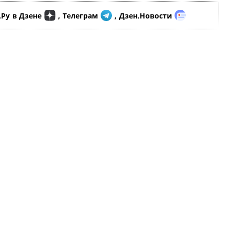
.Ру
в Дзене
,
Телеграм
,
Дзен.Новости