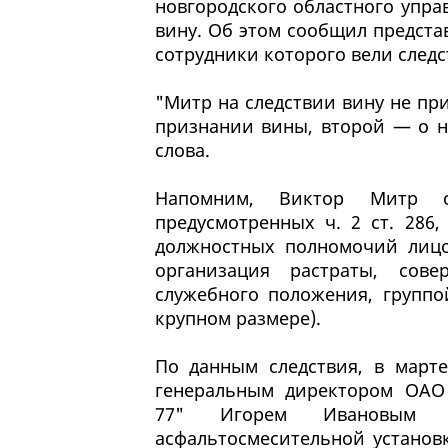
новгородского областного упр
вину. Об этом сообщил предста
сотрудники которого вели следс
"Митр на следствии вину не пр
признании вины, второй — о 
слова.
Напомним, Виктор Митр об
предусмотренных ч. 2 ст. 286,
должностных полномочий лицо
организация растраты, сов
служебного положения, группо
крупном размере).
По данным следствия, в марте
генеральным директором ОАО
77" Игорем Ивановым о
асфальтосмесительной установ