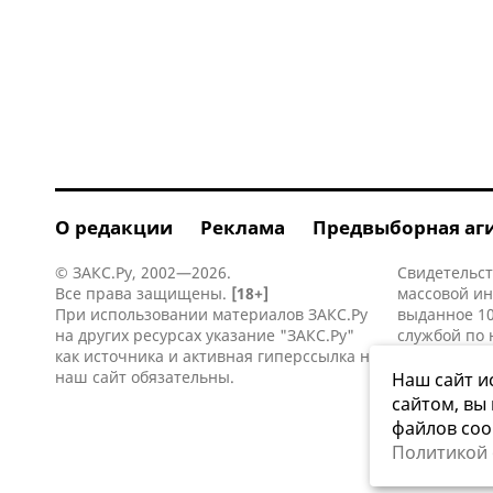
О редакции
Реклама
Предвыборная аг
© ЗАКС.Ру, 2002—2026.
Свидетельст
Все права защищены.
[18+]
массовой и
При использовании материалов ЗАКС.Ру
выданное 10
на других ресурсах указание "ЗАКС.Ру"
службой по 
как источника и активная
гиперссылка
на
информацио
наш сайт обязательны.
коммуникаци
Наш сайт и
сайтом, вы
файлов coo
Политикой