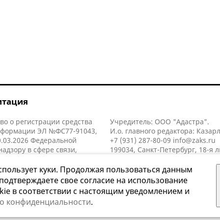
итация
во о регистрации средства
Учредитель: ООО "Адастра".
нформации ЭЛ №ФС77-91043,
И.о. главного редактора: Казар
.03.2026 Федеральной
+7 (931) 287-80-09
info@zaks.ru
надзору в сфере связи,
199034, Санкт-Петербург, 18-я л
нных технологий и массовых
д. 11 литера А, помещ. 3-н, офис
й (Роскомнадзор).
спользует куки. Продолжая пользоваться данным
 подтверждаете свое согласие на использование
kie в соответствии с настоящим уведомлением и
 о конфиденциальности
.