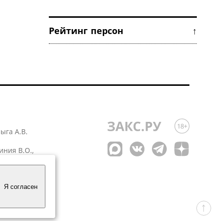
Рейтинг персон ↑
лыга А.В.
иния В.О.,
 1
Я согласен