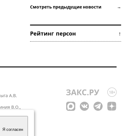
Смотреть предыдущие новости →
Рейтинг персон ↑
лыга А.В.
иния В.О.,
 1
Я согласен