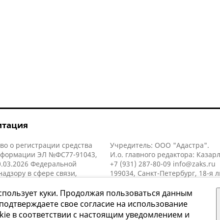
итация
во о регистрации средства
Учредитель: ООО "Адастра".
нформации ЭЛ №ФС77-91043,
И.о. главного редактора: Казар
.03.2026 Федеральной
+7 (931) 287-80-09
info@zaks.ru
надзору в сфере связи,
199034, Санкт-Петербург, 18-я л
нных технологий и массовых
д. 11 литера А, помещ. 3-н, офис
й (Роскомнадзор).
спользует куки. Продолжая пользоваться данным
 подтверждаете свое согласие на использование
kie в соответствии с настоящим уведомлением и