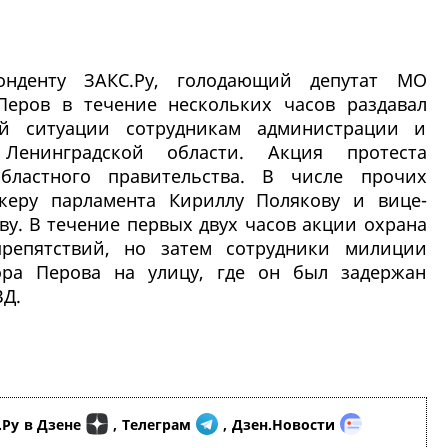
онденту ЗАКС.Ру, голодающий депутат МО
Перов в течение нескольких часов раздавал
й ситуации сотрудникам администрации и
 Ленинградской области. Акция протеста
ластного правительства. В числе прочих
керу парламента Кириллу Полякову и вице-
у. В течение первых двух часов акции охрана
препятствий, но затем сотрудники милиции
ора Перова на улицу, где он был задержан
ВД.
.Ру
в Дзене
,
Телеграм
,
Дзен.Новости