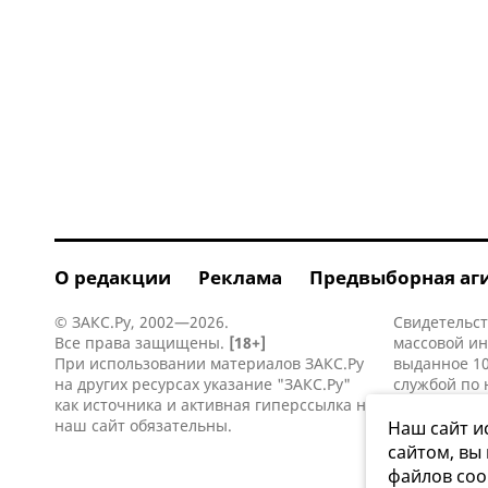
О редакции
Реклама
Предвыборная аг
© ЗАКС.Ру, 2002—2026.
Свидетельст
Все права защищены.
[18+]
массовой и
При использовании материалов ЗАКС.Ру
выданное 10
на других ресурсах указание "ЗАКС.Ру"
службой по 
как источника и активная
гиперссылка
на
информацио
наш сайт обязательны.
коммуникаци
Наш сайт и
сайтом, вы
файлов coo