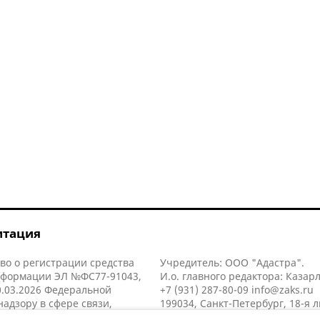
итация
во о регистрации средства
Учредитель: ООО "Адастра".
нформации ЭЛ №ФС77-91043,
И.о. главного редактора: Казар
.03.2026 Федеральной
+7 (931) 287-80-09
info@zaks.ru
надзору в сфере связи,
199034, Санкт-Петербург, 18-я л
нных технологий и массовых
д. 11 литера А, помещ. 3-н, офис