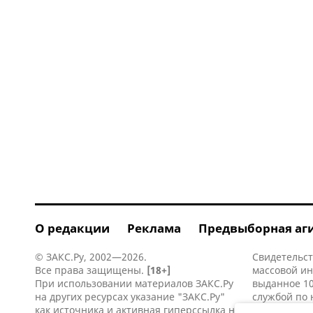
О редакции
Реклама
Предвыборная аг
© ЗАКС.Ру, 2002—2026.
Свидетельст
Все права защищены.
[18+]
массовой и
При использовании материалов ЗАКС.Ру
выданное 10
на других ресурсах указание "ЗАКС.Ру"
службой по 
как источника и активная
гиперссылка
на
информацио