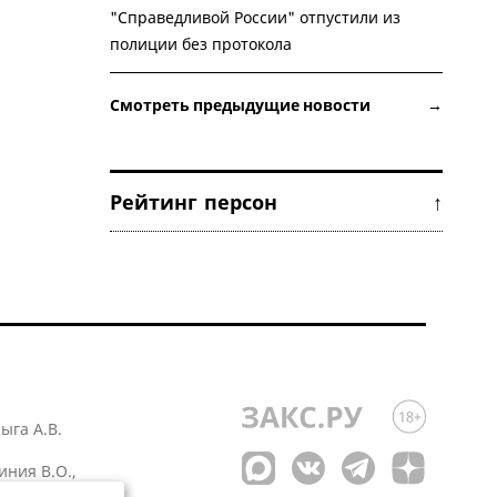
"Справедливой России" отпустили из
полиции без протокола
Смотреть предыдущие новости →
Рейтинг персон ↑
лыга А.В.
иния В.О.,
 1