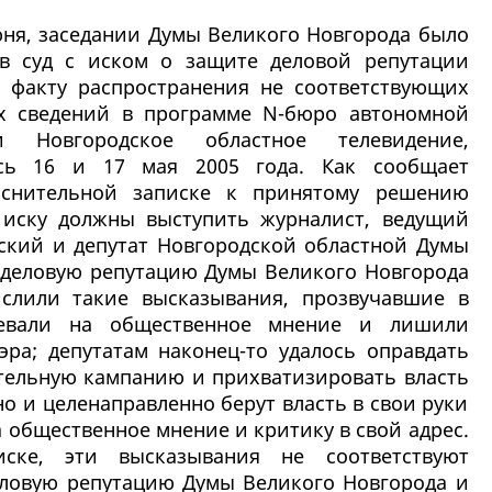
юня, заседании Думы Великого Новгорода было
в суд с иском о защите деловой репутации
 факту распространения не соответствующих
х сведений в программе N-бюро автономной
и Новгородское областное телевидение,
ась 16 и 17 мая 2005 года. Как сообщает
ояснительной записке к принятому решению
 иску должны выступить журналист, ведущий
ский и депутат Новгородской областной Думы
деловую репутацию Думы Великого Новгорода
ислили такие высказывания, прозвучавшие в
левали на общественное мнение и лишили
эра; депутатам наконец-то удалось оправдать
ательную кампанию и прихватизировать власть
о и целенаправленно берут власть в свои руки
 общественное мнение и критику в свой адрес.
иске, эти высказывания не соответствуют
еловую репутацию Думы Великого Новгорода и