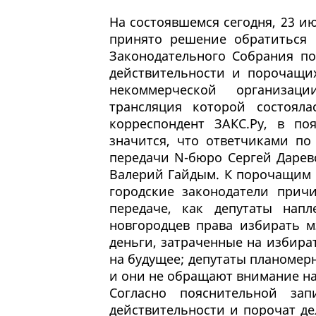
На состоявшемся сегодня, 23 и
принято решение обратиться 
Законодательного Собрания по
действительности и порочащи
некоммерческой организаци
трансляция которой состоял
корреспондент ЗАКС.Ру, в п
значится, что ответчиками по
передачи N-бюро Сергей Дарев
Валерий Гайдым. К порочащим 
городские законодатели прич
передаче, как депутаты нап
новгородцев права избирать м
деньги, затраченные на избир
на будущее; депутаты планомерн
и они не обращают внимание на
Согласно пояснительной зап
действительности и порочат д