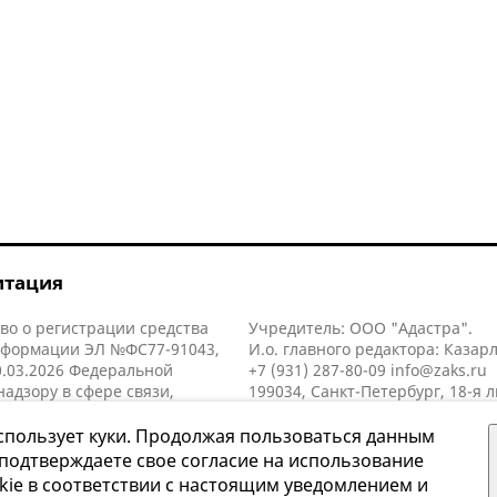
итация
во о регистрации средства
Учредитель: ООО "Адастра".
нформации ЭЛ №ФС77-91043,
И.о. главного редактора: Казар
.03.2026 Федеральной
+7 (931) 287-80-09
info@zaks.ru
надзору в сфере связи,
199034, Санкт-Петербург, 18-я л
нных технологий и массовых
д. 11 литера А, помещ. 3-н, офис
й (Роскомнадзор).
спользует куки. Продолжая пользоваться данным
 подтверждаете свое согласие на использование
kie в соответствии с настоящим уведомлением и