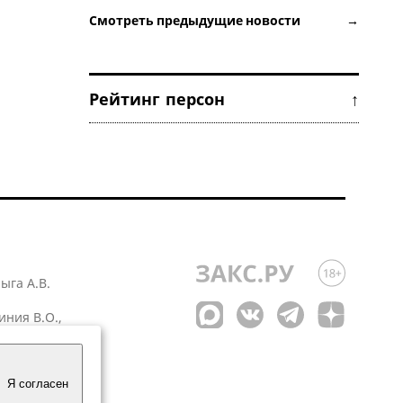
Смотреть предыдущие новости →
Рейтинг персон ↑
лыга А.В.
иния В.О.,
 1
Я согласен