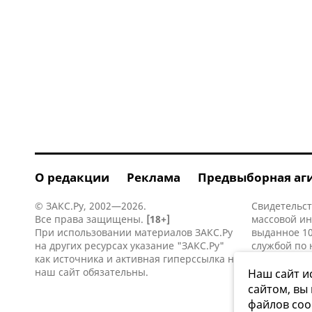
О редакции
Реклама
Предвыборная аг
© ЗАКС.Ру, 2002—2026.
Свидетельст
Все права защищены.
[18+]
массовой и
При использовании материалов ЗАКС.Ру
выданное 10
на других ресурсах указание "ЗАКС.Ру"
службой по 
как источника и активная
гиперссылка
на
информацио
наш сайт обязательны.
коммуникаци
Наш сайт и
сайтом, вы
файлов coo