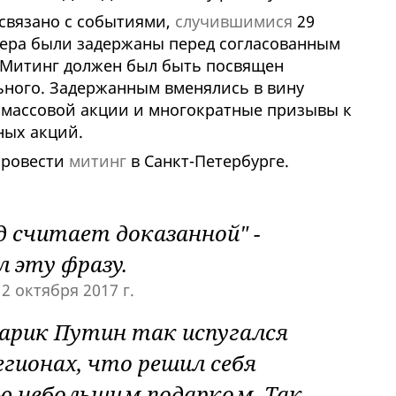
 связано с событиями,
случившимися
29
нера были задержаны перед согласованным
 Митинг должен был быть посвящен
ного. Задержанным вменялись в вину
 массовой акции и многократные призывы к
ых акций.
провести
митинг
в Санкт-Петербурге.
д считает доказанной" -
л эту фразу.
)
2 октября 2017 г.
тарик Путин так испугался
гионах, что решил себя
ю небольшим подарком. Так