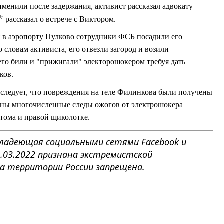
именили после задержания, активист рассказал адвокату
*
рассказал о встрече с Виктором.
я в аэропорту Пулково сотрудники ФСБ посадили его
 словам активиста, его отвезли загород и возили
 его били и "прижигали" электорошокером требуя дать
ков.
следует, что повреждения на теле Филинкова были получены
ваны многочисленные следы ожогов от электрошокера
атома и правой щиколотке.
, владеющая социальными сетями Facebook и
1.03.2022 признана экстремистской
на территории России запрещена.