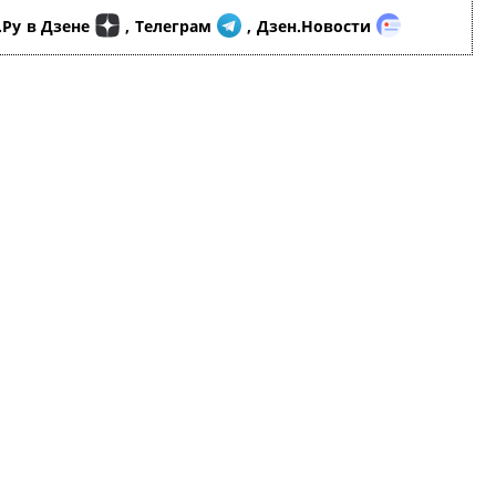
.Ру
в Дзене
,
Телеграм
,
Дзен.Новости