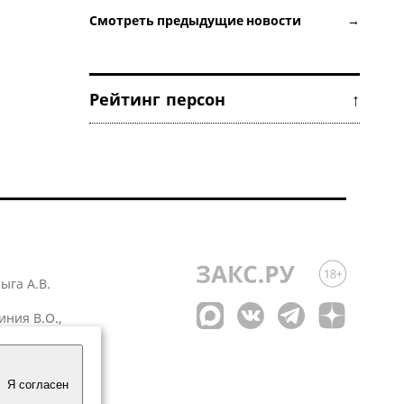
Смотреть предыдущие новости →
Рейтинг персон ↑
лыга А.В.
иния В.О.,
 1
Я согласен