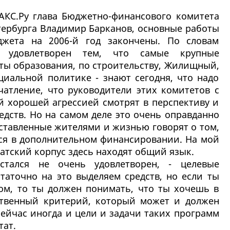
АКС.Ру глава Бюджетно-финансового комитета
тербурга Владимир Барканов, основные работы
джета на 2006-й год закончены. По словам
о удовлетворен тем, что самые крупные
ты образования, по строительству, Жилищный,
циальной политике - знают сегодня, что надо
чатление, что руководители этих комитетов с
й хорошей агрессией смотрят в перспективу и
едств. Но на самом деле это очень оправданно
оставленные жителями и жизнью говорят о том,
тся в дополнительном финансировании. На мой
татский корпус здесь находят общий язык.
остался не очень удовлетворен, - целевые
таточно на это выделяем средств, но если ты
ом, то ты должен понимать, что ты хочешь в
ственный критерий, который может и должен
сейчас иногда и цели и задачи таких программ
тат.