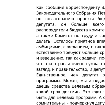
Как сообщил корреспонденту З
Законодательного Собрания Пе
по согласованию проекта бю
депутата, он больше всег
распорядители бюджета комите
а также Комитет по труду и со
делать. Осталось приятное впе
амбициями, с желанием, с тако
естественно требуют больше ср
и взвешенно, так как задачи, п
что эти отрасли очень нуждаю
взгляд, и правительство, и депу
Единственное, чем депутат 
программы. Может, мы и недос
даешь средства целевым образ
какой срок достичь. Это един
быть для целевых программ. А 
сомнительны, - подчеркнул депу