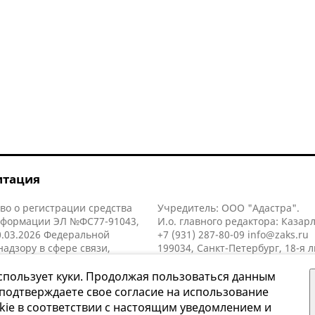
итация
во о регистрации средства
Учредитель: ООО "Адастра".
нформации ЭЛ №ФС77-91043,
И.о. главного редактора: Казар
.03.2026 Федеральной
+7 (931) 287-80-09
info@zaks.ru
надзору в сфере связи,
199034, Санкт-Петербург, 18-я л
нных технологий и массовых
д. 11 литера А, помещ. 3-н, офис
й (Роскомнадзор).
спользует куки. Продолжая пользоваться данным
 подтверждаете свое согласие на использование
kie в соответствии с настоящим уведомлением и