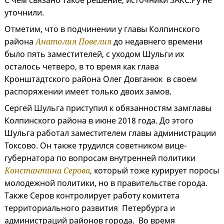
С чем связано такое решение, источники ЗАКС.Ру не
уточнили.
Отметим, что в подчинении у главы Колпинского
района
Анатолия Повелия
до недавнего времени
было пять заместителей, с уходом Шульги их
осталось четверо, в то время как глава
Кронштадтского района Олег Довганюк
в своем
распоряжении имеет только двоих замов.
Сергей Шульга приступил к обязанностям замглавы
Колпинского района в июне 2018 года. До этого
Шульга работал заместителем главы администрации
Токсово. Он также трудился советником вице-
губернатора по вопросам внутренней политики
Константина Серова
, который тоже курирует поросы
молодежной политики, но в правительстве города.
Также Серов контролирует работу комитета
территориального развития Петербурга и
администраций районов города. Во время