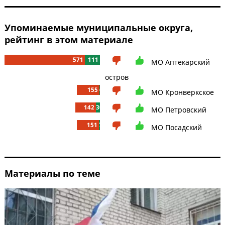
Упоминаемые муниципальные округа,
рейтинг в этом материале
571
111
МО Аптекарский
остров
155
6
МО Кронверкское
142
30
МО Петровский
151
7
МО Посадский
Материалы по теме