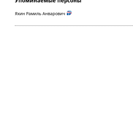
Упоминаемые персоны
Яхин Рамиль Анварович