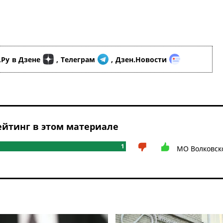
.Ру
в Дзене
,
Телеграм
,
Дзен.Новости
йтинг в этом материале
1
МО Волковск