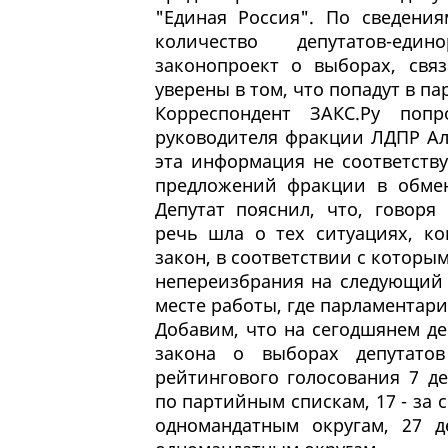
"Единая Россия". По сведения
количество депутатов-един
законопроект о выборах, свя
уверены в том, что попадут в п
Корреспондент ЗАКС.Ру поп
руководителя фракции ЛДПР Ал
эта информация не соответству
предложений фракции в обмен
Депутат пояснил, что, говоря
речь шла о тех ситуациях, к
закон, в соответствии с которы
непереизбрания на следующий 
месте работы, где парламентари
Добавим, что на сегодшянем д
закона о выборах депутатов
рейтингового голосования 7 д
по партийным спискам, 17 - за 
одномандатным округам, 27 д