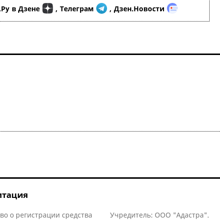
.Ру
в Дзене
,
Телеграм
,
Дзен.Новости
итация
во о регистрации средства
Учредитель: ООО "Адастра".