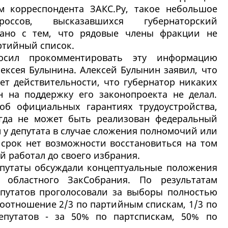
м корреспондента ЗАКС.Ру, такое небольшое
ороссов, высказавшихся губернаторский
зано с тем, что рядовые члены фракции не
артийный список.
росил прокомментировать эту информацию
ексея Булынина. Алексей Булынин заявил, что
ет действительности, что губернатор никаких
 на поддержку его законопроекта не делал.
 об официальных гарантиях трудоустройства,
огда не может быть реализован федеральный
м у депутата в случае сложения полномочий или
срок нет возможности восстановиться на том
й работал до своего избрания.
епутаты обсуждали концептуальные положения
 областного ЗакСобрания. По результатам
епутатов проголосовали за выборы полностью
соотношение 2/3 по партийным спискам, 1/3 по
епутатов - за 50% по партспискам, 50% по