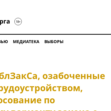
ВЬЮ
МЕДИАТЕКА
ВЫБОРЫ
блЗакСа, озабоченные
рудоустройством,
осование по