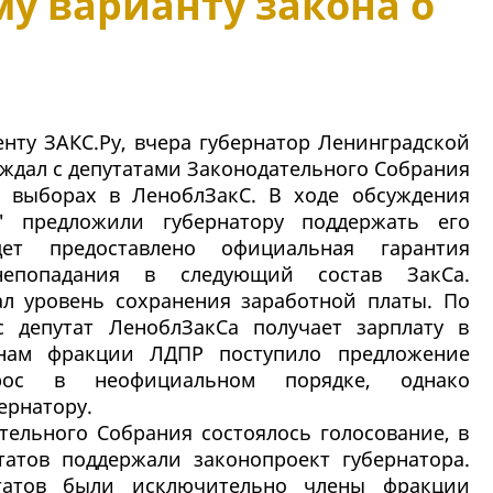
у варианту закона о
енту ЗАКС.Ру, вчера губернатор Ленинградской
ждал с депутатами Законодательного Собрания
о выборах в ЛеноблЗакС. В ходе обсуждения
 предложили губернатору поддержать его
ет предоставлено официальная гарантия
непопадания в следующий состав ЗакСа.
л уровень сохранения заработной платы. По
 депутат ЛеноблЗакСа получает зарплату в
енам фракции ЛДПР поступило предложение
рос в неофициальном порядке, однако
ернатору.
тельного Собрания состоялось голосование, в
татов поддержали законопроект губернатора.
татов были исключительно члены фракции