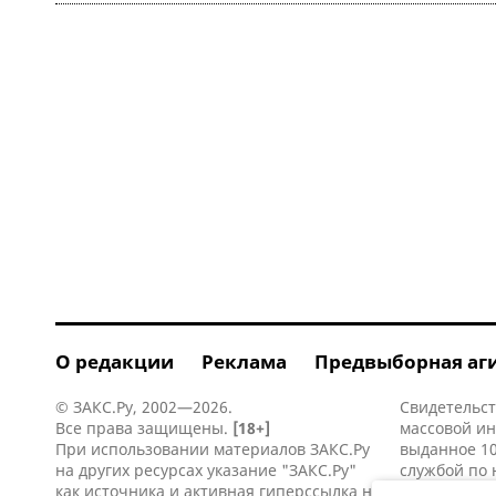
О редакции
Реклама
Предвыборная аг
© ЗАКС.Ру, 2002—2026.
Свидетельст
Все права защищены.
[18+]
массовой и
При использовании материалов ЗАКС.Ру
выданное 10
на других ресурсах указание "ЗАКС.Ру"
службой по 
как источника и активная
гиперссылка
на
информацио