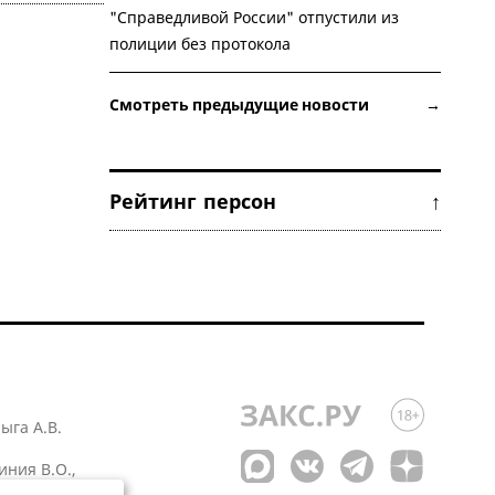
"Справедливой России" отпустили из
полиции без протокола
Смотреть предыдущие новости →
Рейтинг персон ↑
лыга А.В.
иния В.О.,
 1