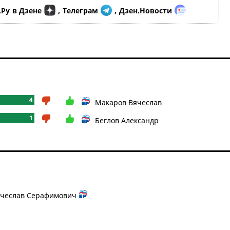
.Ру
в Дзене
,
Телеграм
,
Дзен.Новости
4
Макаров Вячеслав
1
Беглов Александр
чеслав Серафимович