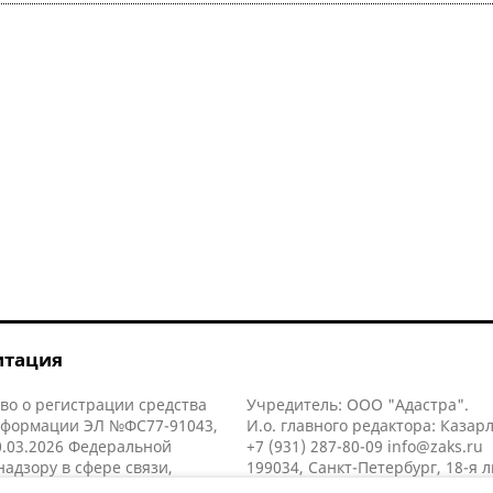
итация
во о регистрации средства
Учредитель: ООО "Адастра".
нформации ЭЛ №ФС77-91043,
И.о. главного редактора: Казар
.03.2026 Федеральной
+7 (931) 287-80-09
info@zaks.ru
надзору в сфере связи,
199034, Санкт-Петербург, 18-я л
нных технологий и массовых
д. 11 литера А, помещ. 3-н, офис