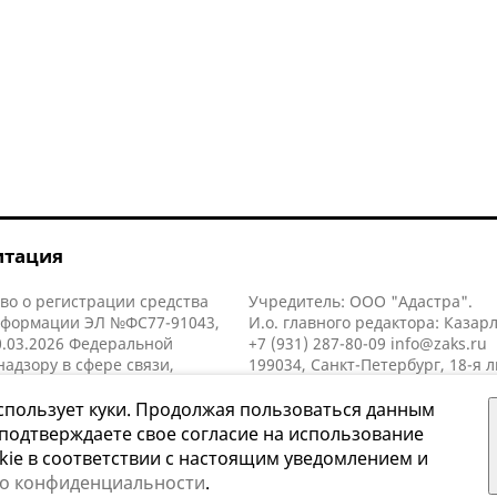
итация
во о регистрации средства
Учредитель: ООО "Адастра".
нформации ЭЛ №ФС77-91043,
И.о. главного редактора: Казар
.03.2026 Федеральной
+7 (931) 287-80-09
info@zaks.ru
надзору в сфере связи,
199034, Санкт-Петербург, 18-я л
нных технологий и массовых
д. 11 литера А, помещ. 3-н, офис
й (Роскомнадзор).
спользует куки. Продолжая пользоваться данным
 подтверждаете свое согласие на использование
kie в соответствии с настоящим уведомлением и
 о конфиденциальности
.