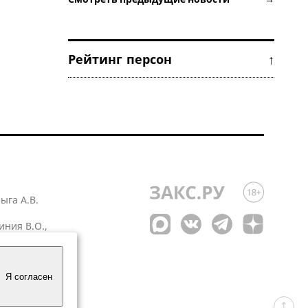
Рейтинг персон ↑
лыга А.В.
иния В.О.,
 1
Я согласен