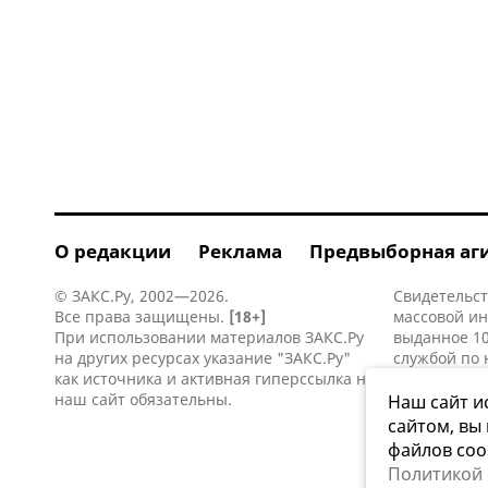
О редакции
Реклама
Предвыборная аг
© ЗАКС.Ру, 2002—2026.
Свидетельст
Все права защищены.
[18+]
массовой и
При использовании материалов ЗАКС.Ру
выданное 10
на других ресурсах указание "ЗАКС.Ру"
службой по 
как источника и активная
гиперссылка
на
информацио
наш сайт обязательны.
коммуникаци
Наш сайт и
сайтом, вы
файлов coo
Политикой