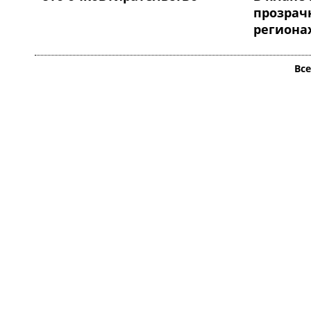
прозрачн
региона
Вс