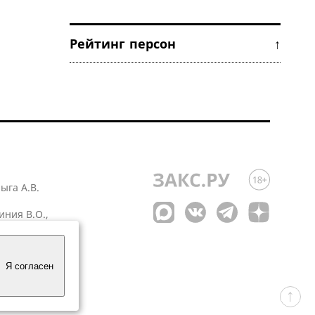
Рейтинг персон ↑
лыга А.В.
иния В.О.,
 1
Я согласен