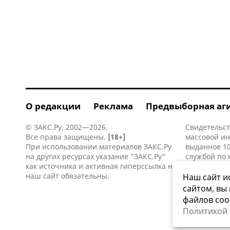
О редакции
Реклама
Предвыборная аг
© ЗАКС.Ру, 2002—2026.
Свидетельст
Все права защищены.
[18+]
массовой и
При использовании материалов ЗАКС.Ру
выданное 10
на других ресурсах указание "ЗАКС.Ру"
службой по 
как источника и активная
гиперссылка
на
информацио
наш сайт обязательны.
коммуникаци
Наш сайт и
сайтом, вы
файлов coo
Политикой