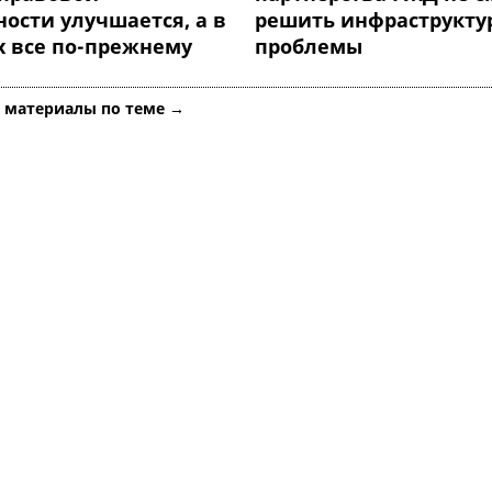
ости улучшается, а в
решить инфраструкту
х все по-прежнему
проблемы
е материалы по теме →