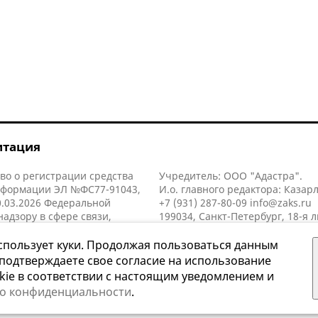
итация
во о регистрации средства
Учредитель: ООО "Адастра".
нформации ЭЛ №ФС77-91043,
И.о. главного редактора: Казар
.03.2026 Федеральной
+7 (931) 287-80-09
info@zaks.ru
надзору в сфере связи,
199034, Санкт-Петербург, 18-я л
нных технологий и массовых
д. 11 литера А, помещ. 3-н, офис
й (Роскомнадзор).
спользует куки. Продолжая пользоваться данным
 подтверждаете свое согласие на использование
kie в соответствии с настоящим уведомлением и
 о конфиденциальности
.