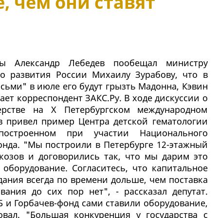
, чем они ставят
мы Александр Лебедев пообещал министру
о развития России Михаилу Зурабову, что в
сьми" в июле его будут грызть Мадонна, Кэвин
ает корреспондент ЗАКС.Ру. В ходе дискуссии о
нерстве на Х Петербургском международном
 привел пример Центра детской гематологии
построенном при участии Национального
онда. "Мы построили в Петербурге 12-этажный
козов и договорились так, что мы дарим это
т оборудование. Согласитесь, что капитальное
дания всегда по времени дольше, чем поставка
вания до сих пор нет", - рассказал депутат.
Б и Горбачев-фонд сами ставили оборудование,
вал. "Большая конкуренция у государства с