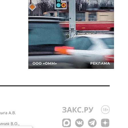
лыга А.В.
иния В.О.,