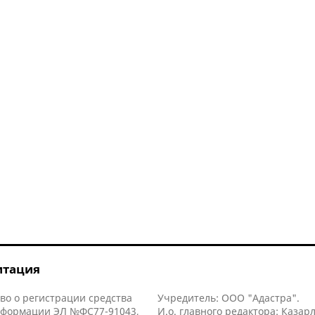
итация
во о регистрации средства
Учредитель: ООО "Адастра".
нформации ЭЛ №ФС77-91043,
И.о. главного редактора: Казар