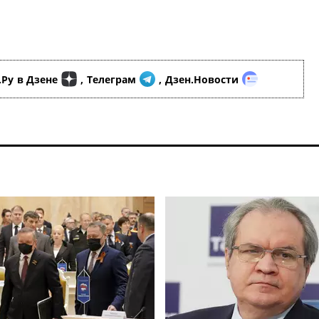
.Ру
в Дзене
,
Телеграм
,
Дзен.Новости