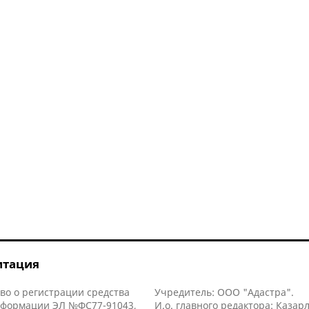
итация
во о регистрации средства
Учредитель: ООО "Адастра".
нформации ЭЛ №ФС77-91043,
И.о. главного редактора: Казар