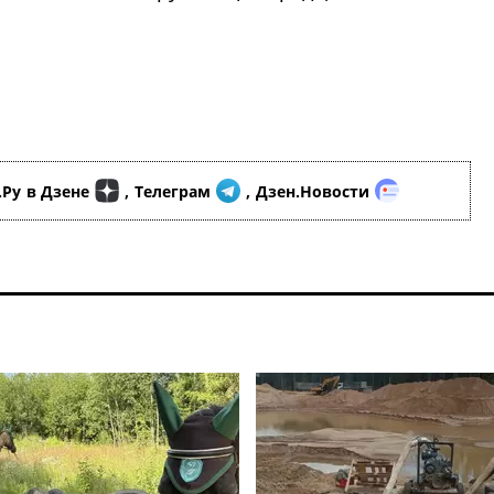
.Ру
в Дзене
,
Телеграм
,
Дзен.Новости