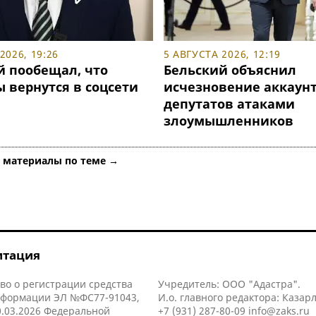
2026, 19:26
5 АВГУСТА 2026, 12:19
й пообещал, что
Бельский объяснил
 вернутся в соцсети
исчезновение аккаун
депутатов атаками
злоумышленников
е материалы по теме →
итация
во о регистрации средства
Учредитель: ООО "Адастра".
нформации ЭЛ №ФС77-91043,
И.о. главного редактора: Казар
.03.2026 Федеральной
+7 (931) 287-80-09
info@zaks.ru