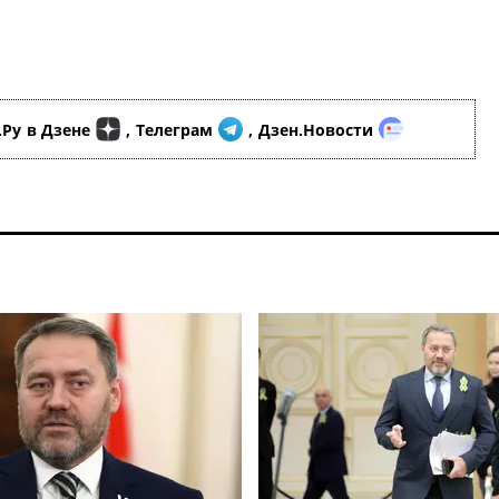
.Ру
в Дзене
,
Телеграм
,
Дзен.Новости