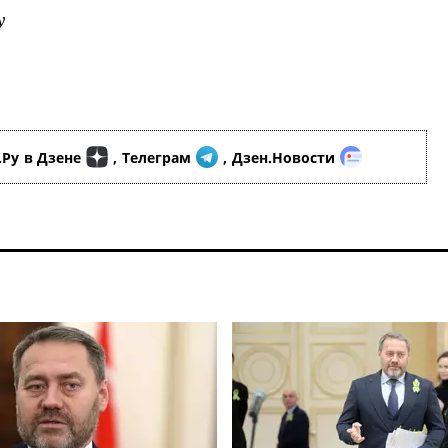
у
.Ру
в Дзене
,
Телеграм
,
Дзен.Новости