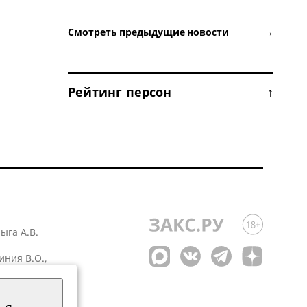
Смотреть предыдущие новости →
Рейтинг персон ↑
лыга А.В.
иния В.О.,
 1