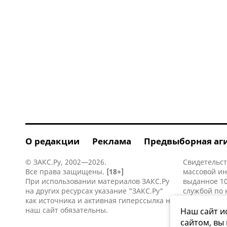
О редакции
Реклама
Предвыборная аг
© ЗАКС.Ру, 2002—2026.
Свидетельст
Все права защищены.
[18+]
массовой и
При использовании материалов ЗАКС.Ру
выданное 10
на других ресурсах указание "ЗАКС.Ру"
службой по 
как источника и активная
гиперссылка
на
информацио
наш сайт обязательны.
коммуникаци
Наш сайт и
сайтом, вы