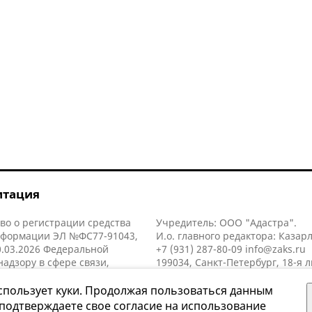
итация
во о регистрации средства
Учредитель: ООО "Адастра".
нформации ЭЛ №ФС77-91043,
И.о. главного редактора: Казар
.03.2026 Федеральной
+7 (931) 287-80-09
info@zaks.ru
надзору в сфере связи,
199034, Санкт-Петербург, 18-я л
нных технологий и массовых
д. 11 литера А, помещ. 3-н, офис
й (Роскомнадзор).
спользует куки. Продолжая пользоваться данным
 подтверждаете свое согласие на использование