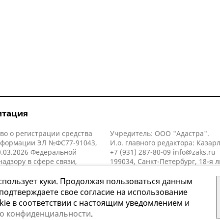
итация
во о регистрации средства
Учредитель: ООО "Адастра".
нформации ЭЛ №ФС77-91043,
И.о. главного редактора: Казар
.03.2026 Федеральной
+7 (931) 287-80-09
info@zaks.ru
надзору в сфере связи,
199034, Санкт-Петербург, 18-я л
нных технологий и массовых
д. 11 литера А, помещ. 3-н, офис
й (Роскомнадзор).
спользует куки. Продолжая пользоваться данным
 подтверждаете свое согласие на использование
kie в соответствии с настоящим уведомлением и
 о конфиденциальности
.