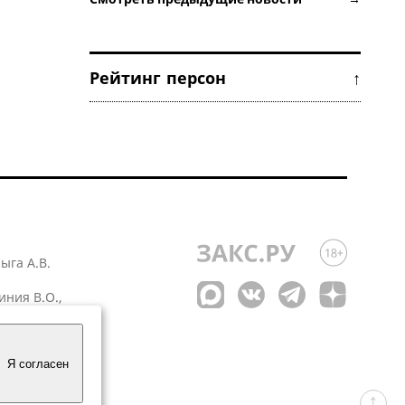
Рейтинг персон ↑
лыга А.В.
иния В.О.,
 1
Я согласен