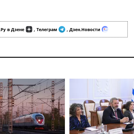
.Ру
в Дзене
,
Телеграм
,
Дзен.Новости