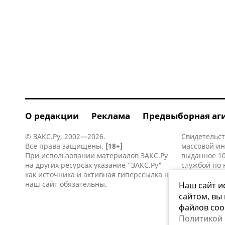
О редакции
Реклама
Предвыборная аг
© ЗАКС.Ру, 2002—2026.
Свидетельст
Все права защищены.
[18+]
массовой и
При использовании материалов ЗАКС.Ру
выданное 10
на других ресурсах указание "ЗАКС.Ру"
службой по 
как источника и активная
гиперссылка
на
информацио
наш сайт обязательны.
коммуникаци
Наш сайт и
сайтом, вы
файлов coo
Политикой