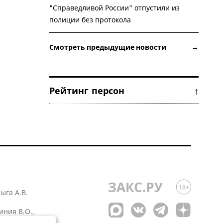
"Справедливой России" отпустили из
полиции без протокола
Смотреть предыдущие новости →
Рейтинг персон ↑
лыга А.В.
иния В.О.,
 1