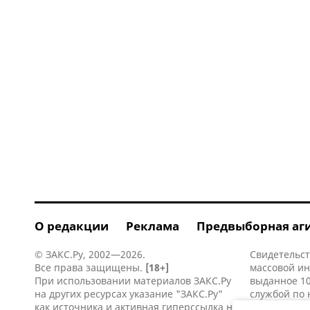
О редакции
Реклама
Предвыборная аг
© ЗАКС.Ру, 2002—2026.
Свидетельст
Все права защищены.
[18+]
массовой и
При использовании материалов ЗАКС.Ру
выданное 10
на других ресурсах указание "ЗАКС.Ру"
службой по 
как источника и активная
гиперссылка
на
информацио