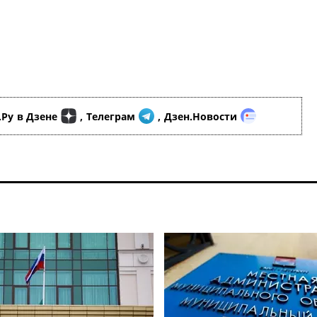
.Ру
в Дзене
,
Телеграм
,
Дзен.Новости