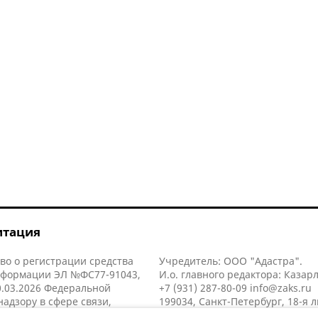
итация
во о регистрации средства
Учредитель: ООО "Адастра".
нформации ЭЛ №ФС77-91043,
И.о. главного редактора: Казар
.03.2026 Федеральной
+7 (931) 287-80-09
info@zaks.ru
надзору в сфере связи,
199034, Санкт-Петербург, 18-я л
нных технологий и массовых
д. 11 литера А, помещ. 3-н, офис