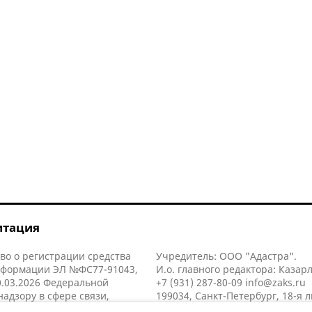
итация
во о регистрации средства
Учредитель: ООО "Адастра".
нформации ЭЛ №ФС77-91043,
И.о. главного редактора: Казар
.03.2026 Федеральной
+7 (931) 287-80-09
info@zaks.ru
надзору в сфере связи,
199034, Санкт-Петербург, 18-я л
нных технологий и массовых
д. 11 литера А, помещ. 3-н, офис