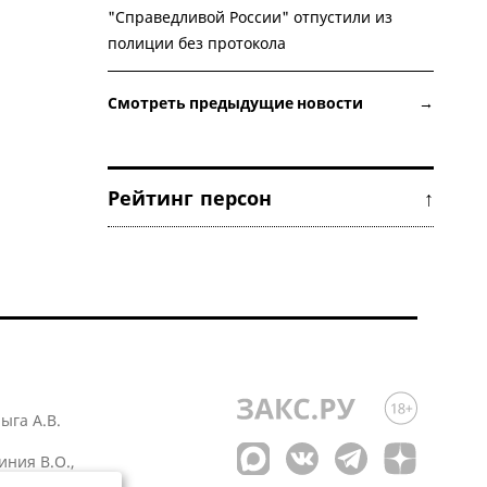
"Справедливой России" отпустили из
полиции без протокола
Смотреть предыдущие новости →
Рейтинг персон ↑
лыга А.В.
иния В.О.,
 1