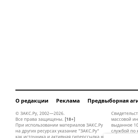
О редакции
Реклама
Предвыборная аг
© ЗАКС.Ру, 2002—2026.
Свидетельст
Все права защищены.
[18+]
массовой и
При использовании материалов ЗАКС.Ру
выданное 10
на других ресурсах указание "ЗАКС.Ру"
службой по 
как источника и активная
гиперссылка
на
информацио