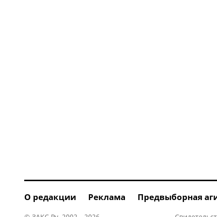
О редакции
Реклама
Предвыборная аг
© ЗАКС.Ру, 2002—2026.
Свидетельст