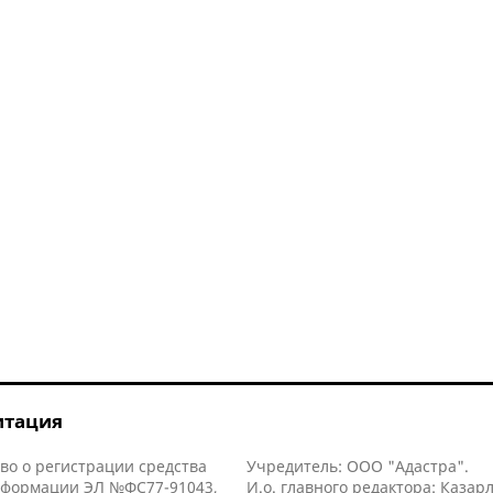
итация
во о регистрации средства
Учредитель: ООО "Адастра".
нформации ЭЛ №ФС77-91043,
И.о. главного редактора: Казар