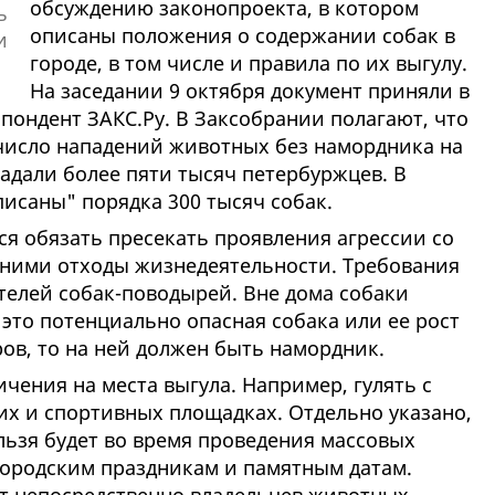
обсуждению законопроекта, в котором
описаны положения о содержании собак в
городе, в том числе и правила по их выгулу.
На заседании 9 октября документ приняли в
пондент ЗАКС.Ру. В Заксобрании полагают, что
число нападений животных без намордника на
радали более пяти тысяч петербуржцев. В
исаны" порядка 300 тысяч собак.
ся обязать пресекать проявления агрессии со
 ними отходы жизнедеятельности. Требования
телей собак-поводырей. Вне дома собаки
 это потенциально опасная собака или ее рост
ров, то на ней должен быть намордник.
чения на места выгула. Например, гулять с
их и спортивных площадках. Отдельно указано,
льзя будет во время проведения массовых
ородским праздникам и памятным датам.