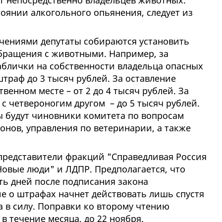
ут непосредственно владельцев животных.
тоянии алкогольного опьянения, следует из
чениями депутаты собираются установить
бращения с животными. Например, за
блички на собственности владельца опасных
траф до 3 тысяч рублей. За оставление
венном месте – от 2 до 4 тысяч рублей. За
 с четвероногим другом – до 5 тысяч рублей.
 будут чиновники комитета по вопросам
онов, управления по ветеринарии, а также
представители фракций "Справедливая Россия
"Новые люди" и ЛДПР. Предполагается, что
ять дней после подписания закона
е о штрафах начнет действовать лишь спустя
а в силу. Поправки ко второму чтению
в течение месяца, до 22 ноября.