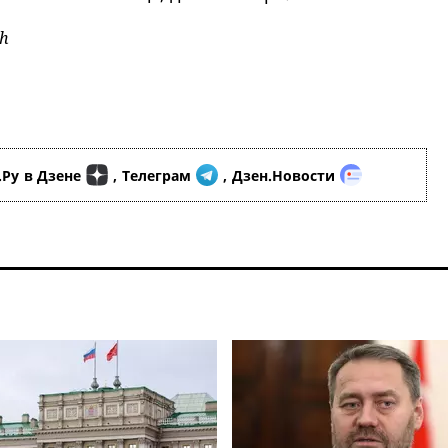
h
.Ру
в Дзене
,
Телеграм
,
Дзен.Новости