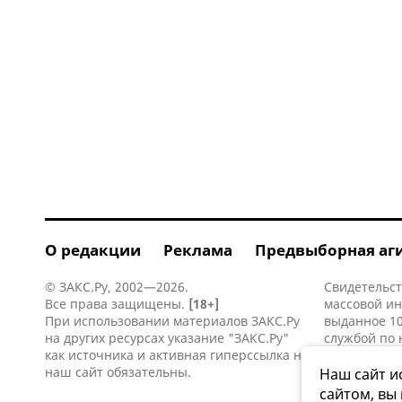
О редакции
Реклама
Предвыборная аг
© ЗАКС.Ру, 2002—2026.
Свидетельст
Все права защищены.
[18+]
массовой и
При использовании материалов ЗАКС.Ру
выданное 10
на других ресурсах указание "ЗАКС.Ру"
службой по 
как источника и активная
гиперссылка
на
информацио
наш сайт обязательны.
коммуникаци
Наш сайт и
сайтом, вы