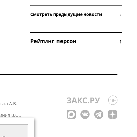
Смотреть предыдущие новости →
Рейтинг персон ↑
лыга А.В.
иния В.О.,
 1