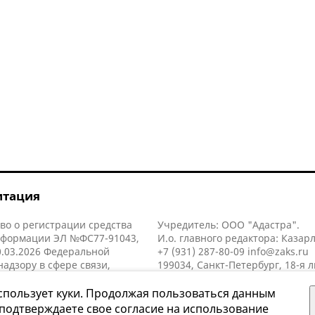
итация
во о регистрации средства
Учредитель: ООО "Адастра".
нформации ЭЛ №ФС77-91043,
И.о. главного редактора: Казар
.03.2026 Федеральной
+7 (931) 287-80-09
info@zaks.ru
надзору в сфере связи,
199034, Санкт-Петербург, 18-я л
нных технологий и массовых
д. 11 литера А, помещ. 3-н, офис
й (Роскомнадзор).
спользует куки. Продолжая пользоваться данным
 подтверждаете свое согласие на использование