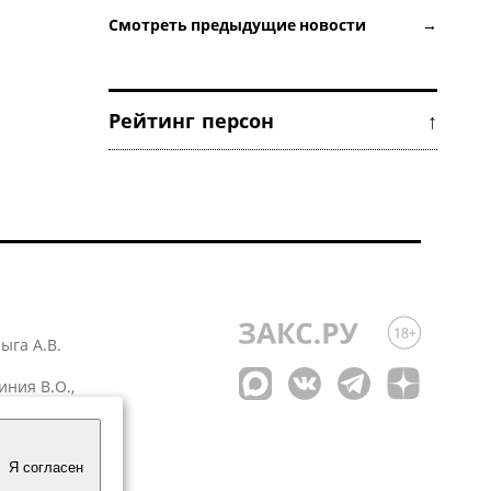
Смотреть предыдущие новости →
Рейтинг персон ↑
лыга А.В.
иния В.О.,
 1
Я согласен