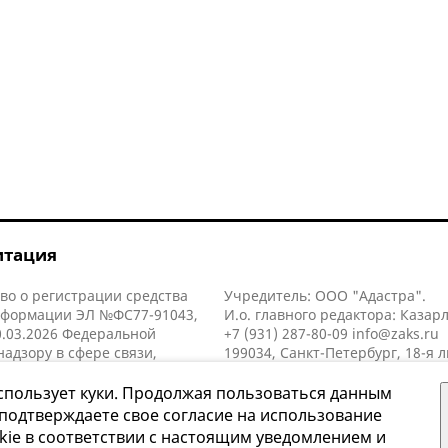
итация
во о регистрации средства
Учредитель: ООО "Адастра".
нформации ЭЛ №ФС77-91043,
И.о. главного редактора: Казар
.03.2026 Федеральной
+7 (931) 287-80-09
info@zaks.ru
надзору в сфере связи,
199034, Санкт-Петербург, 18-я л
нных технологий и массовых
д. 11 литера А, помещ. 3-н, офис
й (Роскомнадзор).
спользует куки. Продолжая пользоваться данным
 подтверждаете свое согласие на использование
kie в соответствии с настоящим уведомлением и