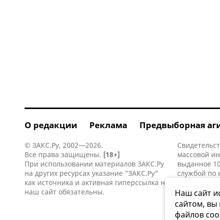
О редакции
Реклама
Предвыборная аг
© ЗАКС.Ру, 2002—2026.
Свидетельст
Все права защищены.
[18+]
массовой и
При использовании материалов ЗАКС.Ру
выданное 10
на других ресурсах указание "ЗАКС.Ру"
службой по 
как источника и активная
гиперссылка
на
информацио
наш сайт обязательны.
коммуникаци
Наш сайт и
сайтом, вы
файлов coo