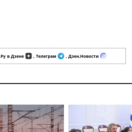
.Ру
в Дзене
,
Телеграм
,
Дзен.Новости