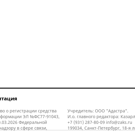
итация
во о регистрации средства
Учредитель: ООО "Адастра".
нформации ЭЛ №ФС77-91043,
И.о. главного редактора: Казар
.03.2026 Федеральной
+7 (931) 287-80-09
info@zaks.ru
надзору в сфере связи,
199034, Санкт-Петербург, 18-я л
нных технологий и массовых
д. 11 литера А, помещ. 3-н, офис