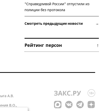
"Справедливой России" отпустили из
полиции без протокола
Смотреть предыдущие новости →
Рейтинг персон ↑
лыга А.В.
иния В.О.,
 1