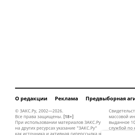
О редакции
Реклама
Предвыборная аг
© ЗАКС.Ру, 2002—2026.
Свидетельст
Все права защищены.
[18+]
массовой и
При использовании материалов ЗАКС.Ру
выданное 10
на других ресурсах указание "ЗАКС.Ру"
службой по 
как источника и активная
гиперссылка
на
информацио