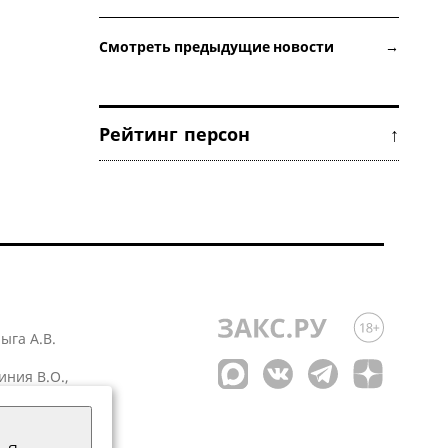
Смотреть предыдущие новости →
Рейтинг персон ↑
лыга А.В.
иния В.О.,
 1