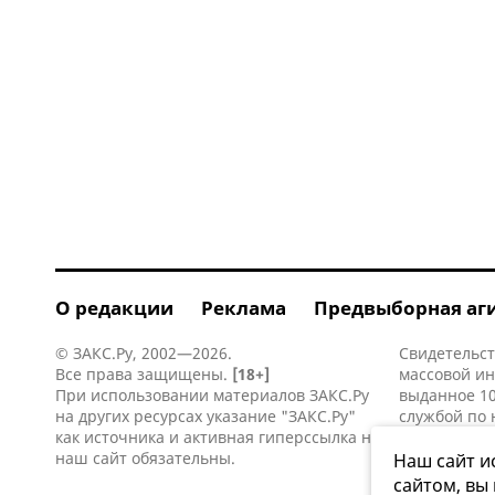
О редакции
Реклама
Предвыборная аг
© ЗАКС.Ру, 2002—2026.
Свидетельст
Все права защищены.
[18+]
массовой и
При использовании материалов ЗАКС.Ру
выданное 10
на других ресурсах указание "ЗАКС.Ру"
службой по 
как источника и активная
гиперссылка
на
информацио
наш сайт обязательны.
коммуникаци
Наш сайт и
сайтом, вы