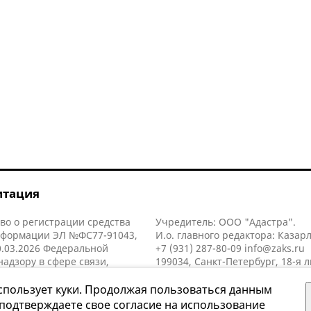
итация
во о регистрации средства
Учредитель: ООО "Адастра".
нформации ЭЛ №ФС77-91043,
И.о. главного редактора: Казар
.03.2026 Федеральной
+7 (931) 287-80-09
info@zaks.ru
надзору в сфере связи,
199034, Санкт-Петербург, 18-я л
нных технологий и массовых
д. 11 литера А, помещ. 3-н, офис
й (Роскомнадзор).
спользует куки. Продолжая пользоваться данным
 подтверждаете свое согласие на использование