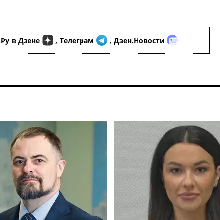
.Ру
в Дзене
,
Телеграм
,
Дзен.Новости