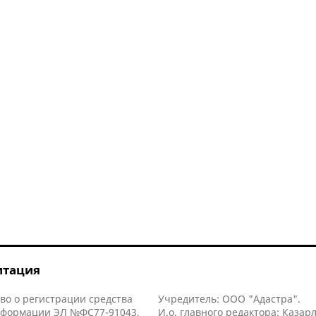
итация
во о регистрации средства
Учредитель: ООО "Адастра".
нформации ЭЛ №ФС77-91043,
И.о. главного редактора: Казар