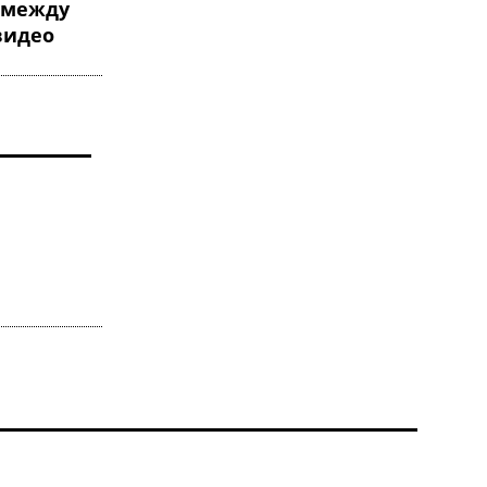
 между
видео