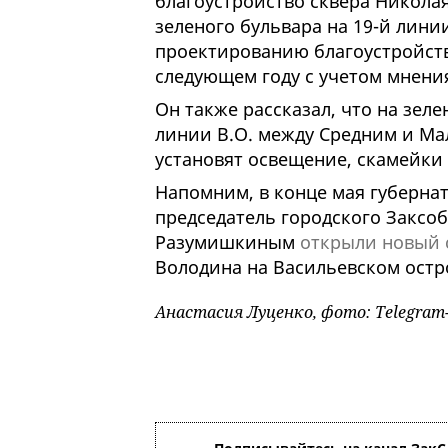
благоустройство сквера Николая
зеленого бульвара на 19-й лини
проектированию благоустройств
следующем году с учетом мнени
Он также рассказал, что на зел
линии В.О. между Средним и Ма
установят освещение, скамейки
Напомним, в конце мая губерна
председатель городского Заксо
Разумишкиным
открыли новый 
Володина на Васильевском остр
Анастасия Луценко, фото: Telegra