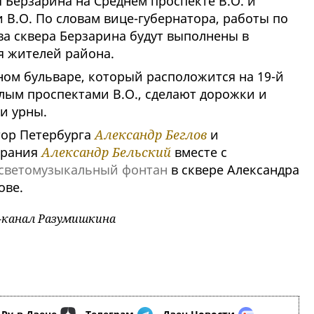
 Берзарина на Среднем проспекте В.О. и
и В.О. По словам вице-губернатора, работы по
а сквера Берзарина будут выполнены в
я жителей района.
еном бульваре, который расположится на 19-й
лым проспектами В.О., сделают дорожки и
 и урны.
тор Петербурга
Александр Беглов
и
брания
Александр Бельский
вместе с
светомузыкальный фонтан
в сквере Александра
ове.
m-канал Разумишкина