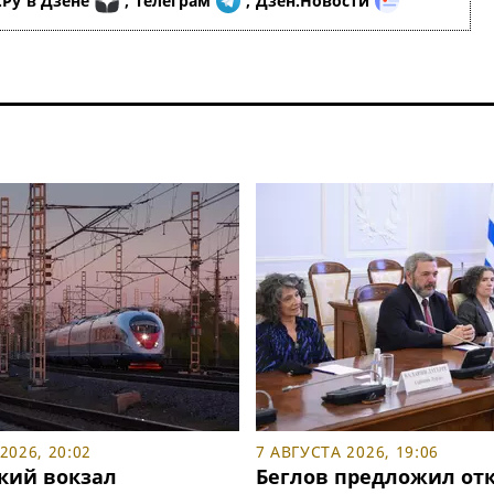
.Ру
в Дзене
,
Телеграм
,
Дзен.Новости
2026, 20:02
7 АВГУСТА 2026, 19:06
кий вокзал
Беглов предложил от