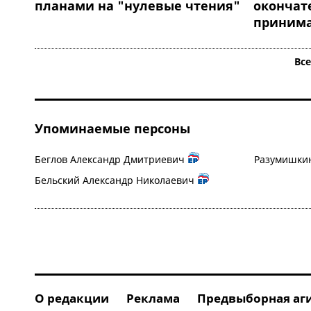
планами на "нулевые чтения"
окончат
принимат
Вс
Упоминаемые персоны
Беглов Александр Дмитриевич
Разумишкин
Бельский Александр Николаевич
О редакции
Реклама
Предвыборная аг