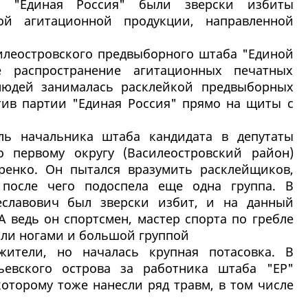
и "Единая Россия" были зверски избиты
ной агитационной продукции, направленной
илеостровского предвыборного штаба "Единой
е распространение агитационных печатных
людей занималась расклейкой предвыборных
ив партии "Единая Россия" прямо на щиты с
ль начальника штаба кандидата в депутаты
о первому округу (Василеостровский район)
ренко. Он пытался вразумить расклейщиков,
 после чего подоспела еще одна группа. В
еславович был зверски избит, и на данный
А ведь он спортсмен, мастер спорта по гребле
вали ногами и большой группой
ители, но началась крупная потасовка. В
ьевского острова за работника штаба "ЕР"
которому тоже нанесли ряд травм, в том числе