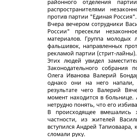
районного отделения парти
распространителями незакон
против партии "Единая Россия".
Вчера вечером сотрудники Вас
России" пресекли незаконно
материалов. Группа молодых 
фальшивок, направленных прот
рекламой партии (стрит-лайны).
Этих людей увидел заместите
Законодательного собрания п
Олега Иванова Валерий Бонда
однако они на него напали,
результате чего Валерий Вяч
момент находится в больнице. 
нетрудно понять, что его изби
В происходящее вмешались ж
частности, из жителей Васил
вступился Андрей Тапиоваара, 
сломали руку.