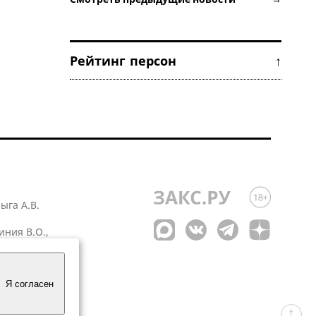
Рейтинг персон ↑
лыга А.В.
иния В.О.,
 1
Я согласен