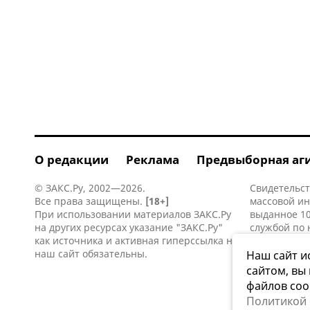
О редакции
Реклама
Предвыборная аг
© ЗАКС.Ру, 2002—2026.
Свидетельст
Все права защищены.
[18+]
массовой и
При использовании материалов ЗАКС.Ру
выданное 10
на других ресурсах указание "ЗАКС.Ру"
службой по 
как источника и активная
гиперссылка
на
информацио
наш сайт обязательны.
коммуникаци
Наш сайт и
сайтом, вы
файлов coo
Политикой