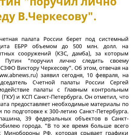
утин "поручил лично
ду В.Черкесову".
Счетная палата России берет под системный
дита ЕБРР объемом до 500 млн. долл. на
итных сооружений (КЗС, дамба), за которым
р Путин "поручил лично следить своему
СЗФО Виктору Черкесову". Об этом, отвечая на
w.abnews.ru) заявил сегодня, 10 февраля, на
дседатель Счетной палаты России Сергей
модействие палаты с Главным контрольным
(ГКУ) и КСП Санкт-Петербурга. Он отметил, что
алата предоставляет необходимые материалы по
и по подготовке к 300-летию Санкт-Петербурга.
епашина, 39 федеральных объектов в Санкт-
 юбилею города. "В то же время больше всего
к Минобороны РФ, которая срывает графики