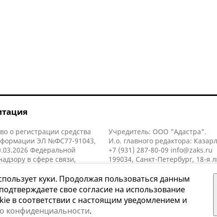
итация
во о регистрации средства
Учредитель: ООО "Адастра".
нформации ЭЛ №ФС77-91043,
И.о. главного редактора: Казар
.03.2026 Федеральной
+7 (931) 287-80-09
info@zaks.ru
надзору в сфере связи,
199034, Санкт-Петербург, 18-я л
нных технологий и массовых
д. 11 литера А, помещ. 3-н, офис
й (Роскомнадзор).
спользует куки. Продолжая пользоваться данным
 подтверждаете свое согласие на использование
kie в соответствии с настоящим уведомлением и
 о конфиденциальности
.