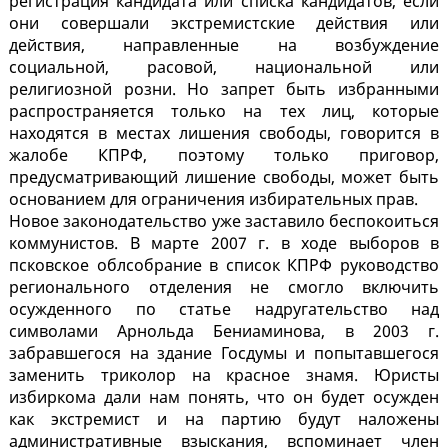
регистрация кандидата или списка кандидатов, если
они совершали экстремистские действия или
действия, направленные на возбуждение
социальной, расовой, национальной или
религиозной розни. Но запрет быть избранными
распространяется только на тех лиц, которые
находятся в местах лишения свободы, говорится в
жалобе КПРФ, поэтому только приговор,
предусматривающий лишение свободы, может быть
основанием для ограничения избирательных прав.
Новое законодательство уже заставило беспокоиться
коммунистов. В марте 2007 г. в ходе выборов в
псковское облсобрание в список КПРФ руководство
регионального отделения не смогло включить
осужденного по статье надругательство над
символами Арнольда Бениаминова, в 2003 г.
забравшегося на здание Госдумы и попытавшегося
заменить триколор на красное знамя. Юристы
избиркома дали нам понять, что он будет осужден
как экстремист и на партию будут наложены
административные взыскания, вспоминает член