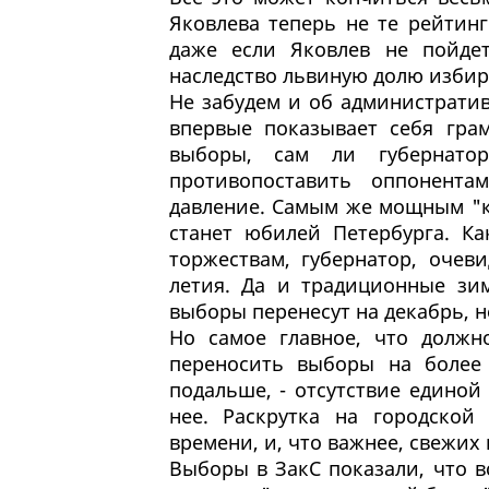
Яковлева теперь не те рейтинг
даже если Яковлев не пойде
наследство львиную долю избир
Не забудем и об администрати
впервые показывает себя гра
выборы, сам ли губернато
противопоставить оппонента
давление. Самым же мощным "к
станет юбилей Петербурга. К
торжествам, губернатор, очев
летия. Да и традиционные зим
выборы перенесут на декабрь, н
Но самое главное, что должн
переносить выборы на более 
подальше, - отсутствие единой
нее. Раскрутка на городской
времени, и, что важнее, свежих
Выборы в ЗакС показали, что в