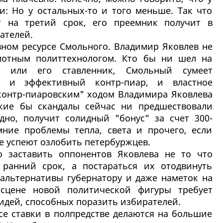
и: Но у остальных-то и того меньше. Так что
т на третий срок, его преемник получит в
ателей.
вном ресурсе Смольного. Владимир Яковлев не
мотным политтехнологом. Кто бы ни шел на
р или его ставленник, Смольный сумеет
м и эффективный контр-пиар, и властное
онтр-пиаровским" ходом Владимира Яковлева
акие бы скандалы сейчас ни предшествовали
идно, получит солидный "бонус" за счет 300-
ние проблемы тепла, света и прочего, если
е успеют озлобить петербуржцев.
о заставить оппонентов Яковлева не то что
ранний срок, а постараться их отодвинуть
 альтернативы губернатору и даже наметок на
 сцене новой политической фигуры требует
 идей, способных поразить избирателей.
се ставки в полпредстве делаются на большие