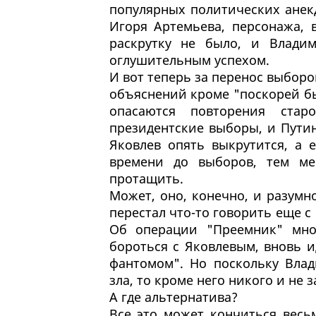
популярных политических анекд
Игоря Артемьева, персонажа, 
раскрутку не было, и Влади
оглушительным успехом.
И вот теперь за перенос выборо
объяснений кроме "поскорей бы
опасаются повторения стар
президентские выборы, и Путин
Яковлев опять выкрутится, а 
времени до выборов, тем ме
протащить.
Может, оно, конечно, и разумн
перестал что-то говорить еще с
Об операции "Преемник" мно
бороться с Яковлевым, вновь 
фантомом". Но поскольку Вла
зла, то кроме него никого и не 
А где альтернатива?
Все это может кончиться весь