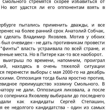
 Смольного стремятся скорее избавиться от
 Но вот удастся ли его оппонентам взять в
ербурге пытались применить дважды, и все
еренес на более ранний срок Анатолий Собчак,
я сделать Владимир Яковлев. Мотив у обоих
был очевиден - не дать противникам провести
"финты" власть устраивала по всей стране, и
енные места. Но в Питере как-то все наоборот.
а выигрыш по времени, напомним, проиграл
ний, находясь в очень тяжелой ситуации
ся перенести выборы с мая 2000-го на декабрь
мскими. Оппозиция тогда была яростно против,
евидное преимущество хозяину Смольного. В
натору не дали. Оппозиция ликовала, а после
го соперника Яковлеву выбирали до последнего
дали как кандидаты Сергей Степашин,
я ее недолгого кандидатства - один из самых