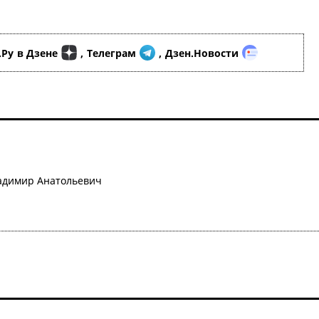
.Ру
в Дзене
,
Телеграм
,
Дзен.Новости
адимир Анатольевич