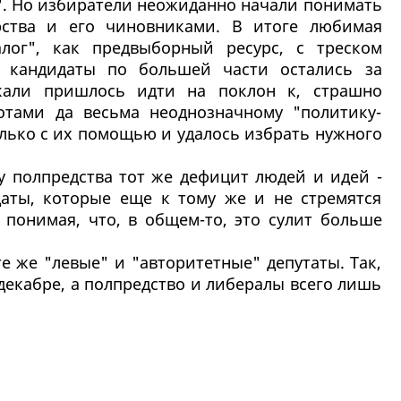
". Но избиратели неожиданно начали понимать
рства и его чиновниками. В итоге любимая
лог", как предвыборный ресурс, с треском
" кандидаты по большей части остались за
икали пришлось идти на поклон к, страшно
отами да весьма неоднозначному "политику-
олько с их помощью и удалось избрать нужного
у полпредства тот же дефицит людей и идей -
аты, которые еще к тому же и не стремятся
, понимая, что, в общем-то, это сулит больше
те же "левые" и "авторитетные" депутаты. Так,
декабре, а полпредство и либералы всего лишь