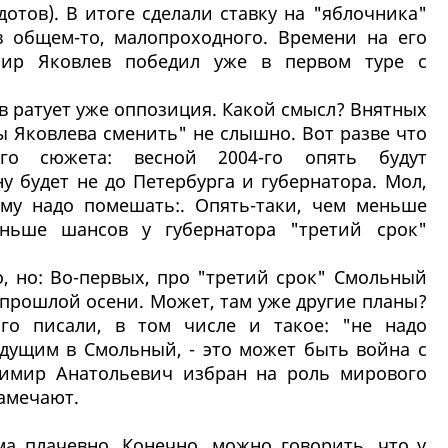
отов). В итоге сделали ставку на "яблочника"
в общем-то, малопроходного. Времени на его
мир Яковлев победил уже в первом туре с
в ратует уже оппозиция. Какой смысл? Внятных
 Яковлева сменить" не слышно. Вот разве что
ого сюжета: весной 2004-го опять будут
у будет не до Петербурга и губернатора. Мол,
ему надо помешать:. Опять-таки, чем меньше
ньше шансов у губернатора "третий срок"
о, но: Во-первых, про "третий срок" Смольный
 прошлой осени. Может, там уже другие планы?
го писали, в том числе и такое: "не надо
идущим в Смольный, - это может быть война с
димир Анатольевич избран на роль мирового
замечают.
ма плачевно. Конечно, можно говорить, что у