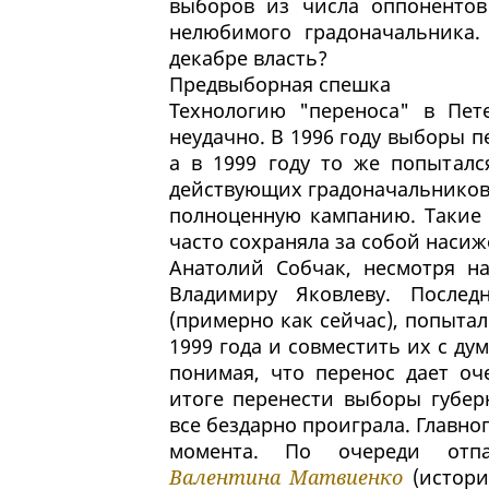
выборов из числа оппонентов
нелюбимого градоначальника.
декабре власть?
Предвыборная спешка
Технологию "переноса" в Пет
неудачно. В 1996 году выборы п
а в 1999 году то же попыталс
действующих градоначальников 
полноценную кампанию. Такие 
часто сохраняла за собой насиж
Анатолий Собчак, несмотря н
Владимиру Яковлеву. Послед
(примерно как сейчас), попытал
1999 года и совместить их с ду
понимая, что перенос дает оч
итоге перенести выборы губер
все бездарно проиграла. Главно
момента. По очереди отпа
Валентина Матвиенко
(истори