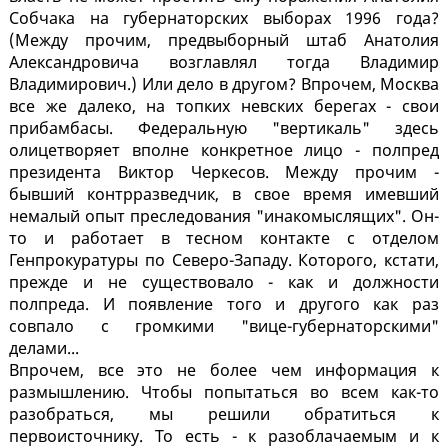
Собчака на губернаторских выборах 1996 года?
(Между прочим, предвыборный штаб Анатолия
Александровича возглавлял тогда Владимир
Владимирович.) Или дело в другом? Впрочем, Москва
все же далеко, на топких невских берегах - свои
прибамбасы. Федеральную "вертикаль" здесь
олицетворяет вполне конкретное лицо - полпред
президента Виктор Черкесов. Между прочим -
бывший контрразведчик, в свое время имевший
немалый опыт преследования "инакомыслящих". Он-
то и работает в тесном контакте с отделом
Генпрокуратуры по Северо-Западу. Которого, кстати,
прежде и не существовало - как и должности
полпреда. И появление того и другого как раз
совпало с громкими "вице-губернаторскими"
делами...
Впрочем, все это не более чем информация к
размышлению. Чтобы попытаться во всем как-то
разобраться, мы решили обратиться к
первоисточнику. То есть - к разоблачаемым и к