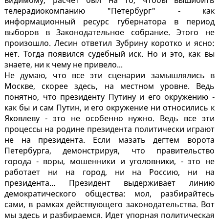
видимому, расчет был на то, чтобы вышибить
телерадиокомпанию "Петербург" - как
информационный ресурс губернатора в период
выборов в Законодательное собрание. Этого не
произошло. Лесин ответил Зубрину коротко и ясно:
нет. Тогда появился судебный иск. Но и это, как вы
знаете, ни к чему не привело...
Не думаю, что все эти сценарии замышлялись в
Москве, скорее здесь, на местном уровне. Ведь
понятно, что президенту Путину и его окружению -
как бы и сам Путин, и его окружение ни относились к
Яковлеву - это не особенно нужно. Ведь все эти
процессы на родине президента политически играют
не на президента. Если мазать дегтем ворота
Петербурга, демонстрируя, что правительство
города - воры, мошенники и уголовники, - это не
работает ни на город, ни на Россию, ни на
президента... Президент выдерживает линию
демократического общества: мол, разбирайтесь
сами, в рамках действующего законодательства. Вот
мы здесь и разбираемся. Идет упорная политическая