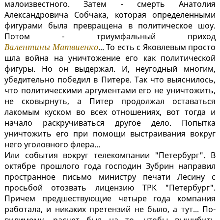
малоизвестного. Затем - смерть Анатолия
Александровича Собчака, которая определенными
фигурами была превращена в политическое шоу.
Потом - триумфальный приход
Валентины Матвиенко
... То есть с Яковлевым просто
шла война на уничтожение его как политической
фигуры. Но он выдержал. И, неугодный многим,
убедительно победил в Питере. Так что выяснилось,
что политическими аргументами его не уничтожить,
не сковырнуть, а Питер продолжал оставаться
лакомым куском во всех отношениях, вот тогда и
начало раскручиваться другое дело. Попытка
уничтожить его при помощи выстраивания вокруг
него уголовного флера...
Или события вокруг телекомпании "Петербург". В
октябре прошлого года господин Зубрин направил
пространное письмо министру печати Лесину с
просьбой отозвать лицензию ТРК "Петербург".
Причем предшествующие четыре года компания
работала, и никаких претензий не было, а тут... По-