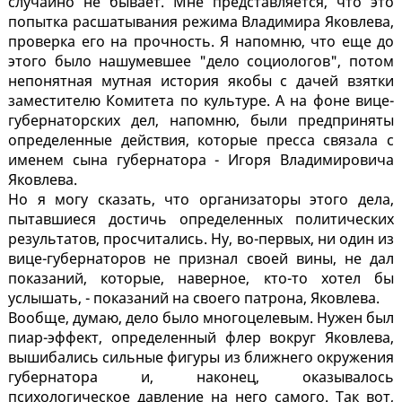
случайно не бывает. Мне представляется, что это
попытка расшатывания режима Владимира Яковлева,
проверка его на прочность. Я напомню, что еще до
этого было нашумевшее "дело социологов", потом
непонятная мутная история якобы с дачей взятки
заместителю Комитета по культуре. А на фоне вице-
губернаторских дел, напомню, были предприняты
определенные действия, которые пресса связала с
именем сына губернатора - Игоря Владимировича
Яковлева.
Но я могу сказать, что организаторы этого дела,
пытавшиеся достичь определенных политических
результатов, просчитались. Ну, во-первых, ни один из
вице-губернаторов не признал своей вины, не дал
показаний, которые, наверное, кто-то хотел бы
услышать, - показаний на своего патрона, Яковлева.
Вообще, думаю, дело было многоцелевым. Нужен был
пиар-эффект, определенный флер вокруг Яковлева,
вышибались сильные фигуры из ближнего окружения
губернатора и, наконец, оказывалось
психологическое давление на него самого. Так вот,