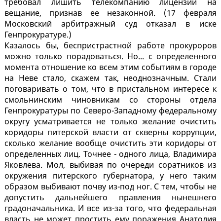
требовал лишить телекомпанию лицензии на
вещание, признав ее незаконной. (17 февраля
Московский арбитражный суд отказал в иске
Генпрокуратуре.)
Казалось бы, беспристрастной работе прокуроров
можно только порадоваться. Но... с определенного
момента отношение ко всем этим событиям в городе
на Неве стало, скажем так, неоднозначным. Стали
поговаривать о том, что в пристальном интересе к
смольнинским чиновникам со стороны отдела
Генпрокуратуры по Северо-Западному федеральному
округу усматривается не только желание очистить
коридоры питерской власти от скверны коррупции,
сколько желание вообще очистить эти коридоры от
определенных лиц. Точнее - одного лица, Владимира
Яковлева. Мол, выбивая по очереди соратников из
окружения питерского губернатора, у него таким
образом выбивают почву из-под ног. С тем, чтобы не
допустить дальнейшего правления нынешнего
градоначальника. И все из-за того, что федеральная
власть не может простить ему поражения Анатолия