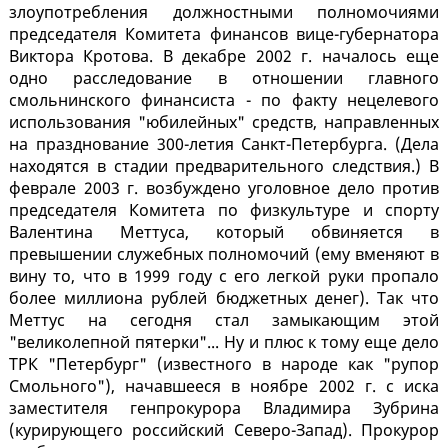
злоупотребления должностными полномочиями
председателя Комитета финансов вице-губернатора
Виктора Кротова. В декабре 2002 г. началось еще
одно расследование в отношении главного
смольнинского финансиста - по факту нецелевого
использования "юбилейных" средств, направленных
на празднование 300-летия Санкт-Петербурга. (Дела
находятся в стадии предварительного следствия.) В
феврале 2003 г. возбуждено уголовное дело против
председателя Комитета по физкультуре и спорту
Валентина Меттуса, который обвиняется в
превышении служебных полномочий (ему вменяют в
вину то, что в 1999 году c его легкой руки пропало
более миллиона рублей бюджетных денег). Так что
Меттус на сегодня стал замыкающим этой
"великолепной пятерки"... Ну и плюс к тому еще дело
ТРК "Петербург" (известного в народе как "рупор
Смольного"), начавшееся в ноябре 2002 г. с иска
заместителя генпрокурора Владимира Зубрина
(курирующего российский Северо-Запад). Прокурор