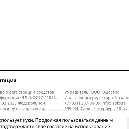
итация
во о регистрации средства
Учредитель: ООО "Адастра".
нформации ЭЛ №ФС77-91043,
И.о. главного редактора: Казар
.03.2026 Федеральной
+7 (931) 287-80-09
info@zaks.ru
надзору в сфере связи,
199034, Санкт-Петербург, 18-я л
нных технологий и массовых
д. 11 литера А, помещ. 3-н, офис
й (Роскомнадзор).
спользует куки. Продолжая пользоваться данным
 подтверждаете свое согласие на использование