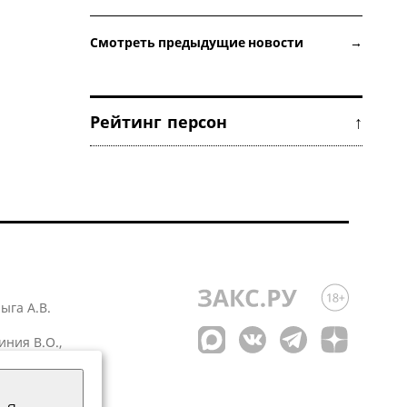
Смотреть предыдущие новости →
Рейтинг персон ↑
лыга А.В.
иния В.О.,
 1