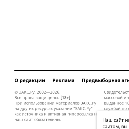
О редакции
Реклама
Предвыборная аг
© ЗАКС.Ру, 2002—2026.
Свидетельст
Все права защищены.
[18+]
массовой и
При использовании материалов ЗАКС.Ру
выданное 10
на других ресурсах указание "ЗАКС.Ру"
службой по 
как источника и активная
гиперссылка
на
информацио
наш сайт обязательны.
коммуникаци
Наш сайт и
сайтом, вы