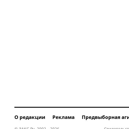
О редакции
Реклама
Предвыборная аг
© ЗАКС.Ру, 2002—2026.
Свидетельст