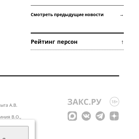
Смотреть предыдущие новости →
Рейтинг персон ↑
лыга А.В.
иния В.О.,
 1