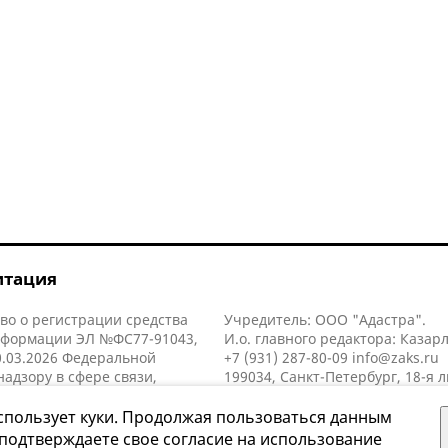
итация
во о регистрации средства
Учредитель: ООО "Адастра".
нформации ЭЛ №ФС77-91043,
И.о. главного редактора: Казар
.03.2026 Федеральной
+7 (931) 287-80-09
info@zaks.ru
надзору в сфере связи,
199034, Санкт-Петербург, 18-я л
нных технологий и массовых
д. 11 литера А, помещ. 3-н, офис
й (Роскомнадзор).
спользует куки. Продолжая пользоваться данным
 подтверждаете свое согласие на использование