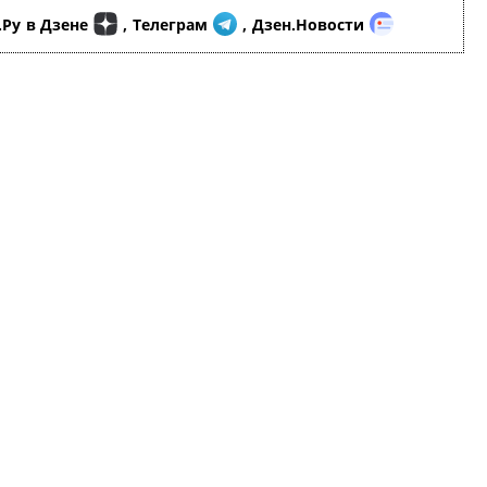
.Ру
в Дзене
,
Телеграм
,
Дзен.Новости