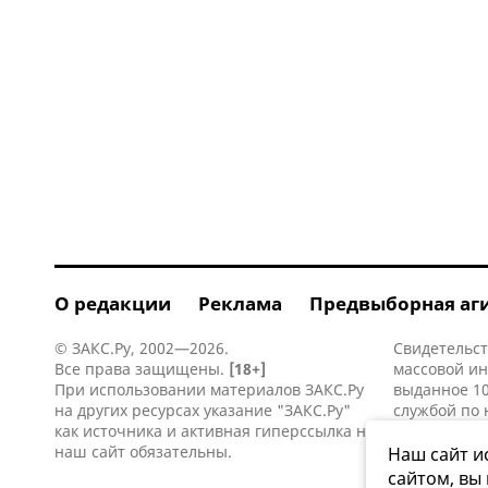
О редакции
Реклама
Предвыборная аг
© ЗАКС.Ру, 2002—2026.
Свидетельст
Все права защищены.
[18+]
массовой и
При использовании материалов ЗАКС.Ру
выданное 10
на других ресурсах указание "ЗАКС.Ру"
службой по 
как источника и активная
гиперссылка
на
информацио
наш сайт обязательны.
коммуникаци
Наш сайт и
сайтом, вы