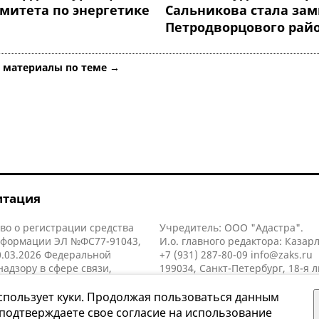
омитета по энергетике
Сальникова стала за
Петродворцового рай
е материалы по теме →
итация
во о регистрации средства
Учредитель: ООО "Адастра".
нформации ЭЛ №ФС77-91043,
И.о. главного редактора: Казар
.03.2026 Федеральной
+7 (931) 287-80-09
info@zaks.ru
надзору в сфере связи,
199034, Санкт-Петербург, 18-я л
нных технологий и массовых
д. 11 литера А, помещ. 3-н, офис
й (Роскомнадзор).
спользует куки. Продолжая пользоваться данным
 подтверждаете свое согласие на использование