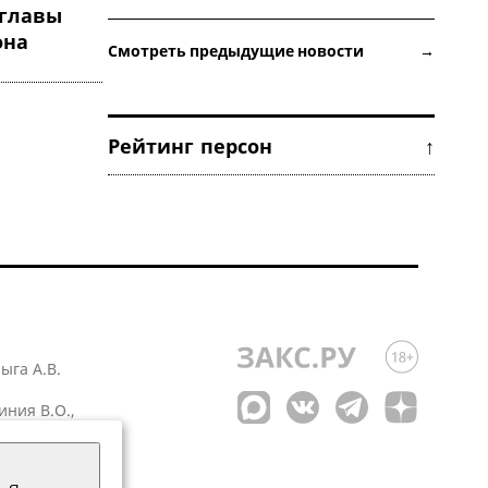
мглавы
она
Смотреть предыдущие новости →
Рейтинг персон ↑
лыга А.В.
иния В.О.,
 1