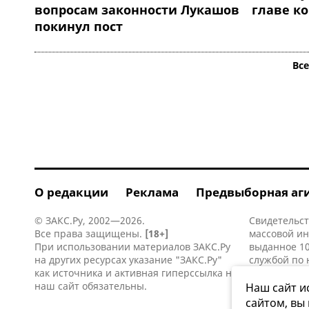
вопросам законности Лукашов
главе к
покинул пост
Вс
О редакции
Реклама
Предвыборная аг
© ЗАКС.Ру, 2002—2026.
Свидетельст
Все права защищены.
[18+]
массовой и
При использовании материалов ЗАКС.Ру
выданное 10
на других ресурсах указание "ЗАКС.Ру"
службой по 
как источника и активная
гиперссылка
на
информацио
наш сайт обязательны.
коммуникаци
Наш сайт и
сайтом, вы