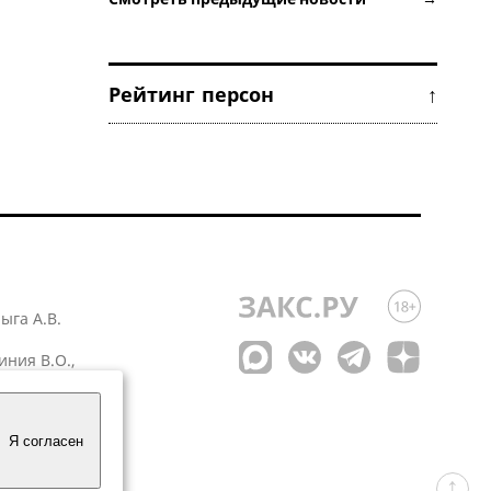
Рейтинг персон ↑
лыга А.В.
иния В.О.,
 1
Я согласен