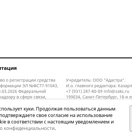
итация
во о регистрации средства
Учредитель: ООО "Адастра".
нформации ЭЛ №ФС77-91043,
И.о. главного редактора: Казар
.03.2026 Федеральной
+7 (931) 287-80-09
info@zaks.ru
надзору в сфере связи,
199034, Санкт-Петербург, 18-я л
нных технологий и массовых
д. 11 литера А, помещ. 3-н, офис
й (Роскомнадзор).
спользует куки. Продолжая пользоваться данным
 подтверждаете свое согласие на использование
kie в соответствии с настоящим уведомлением и
 о конфиденциальности
.