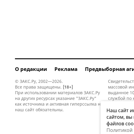
О редакции
Реклама
Предвыборная аг
© ЗАКС.Ру, 2002—2026.
Свидетельст
Все права защищены.
[18+]
массовой и
При использовании материалов ЗАКС.Ру
выданное 10
на других ресурсах указание "ЗАКС.Ру"
службой по 
как источника и активная
гиперссылка
на
информацио
наш сайт обязательны.
коммуникаци
Наш сайт и
сайтом, вы
файлов coo
Политикой