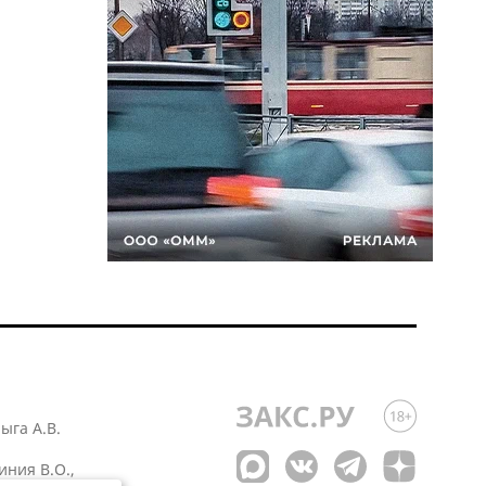
лыга А.В.
иния В.О.,